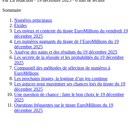
Par La rédaction · 19 décembre 2025 · 6 min de lecture
Sommaire
Numéros principaux
Étoiles
Les enjeux et contexte du tirage EuroMillions du vendredi 19
décembre 2025
Les numéros gagnants du tirage de l’EuroMillions du 19
décembre 2025
Analyse des gains et des résultats du 19 décembre 2025
Les secrets de la réussite et les probabilités du 19 décembre
2025
Comparatif des méthodes de sélection de numéros à
EuroMillions
Les prochains tirages, la logique d’un jeu continue
Les astuces pour maximiser ses chances lors du tirage du 19
décembre 2025
Une question de chance : faire le bon choix le 19 décembre
2025
Questions fréquentes sur le tirage EuroMillions du 19
décembre 2025