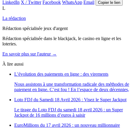
LinkedIn
X / Twitter
Facebook
WhatsApp
Email
Copier le lien
L
La rédaction
Rédaction spécialisée jeux d'argent
Rédaction spécialisée dans le blackjack, le casino en ligne et les
loteries.
En savoir plus sur l'auteur →
À lire aussi
L’évolution des paiements en ligne : des virements
Nous assistons à une transformation radicale des méthodes de
paiement en ligne. C’est fou ! En l’espace de deux décennies,
Loto FDJ du Samedi 18 Avril 2026 : Visez le Super Jackpot
Le tirage du Loto FDJ du samedi 18 avril 2026 : un Super
Jackpot de 16 millions d’euros à saisir
EuroMillions du 17 avril 2026 : un nouveau millionnaire