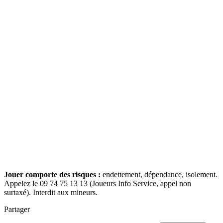
Jouer comporte des risques :
endettement, dépendance, isolement.
Appelez le 09 74 75 13 13 (Joueurs Info Service, appel non
surtaxé). Interdit aux mineurs.
Partager