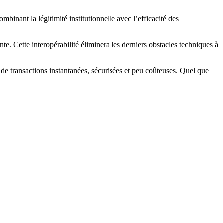
nant la légitimité institutionnelle avec l’efficacité des
e. Cette interopérabilité éliminera les derniers obstacles techniques à
 de transactions instantanées, sécurisées et peu coûteuses. Quel que