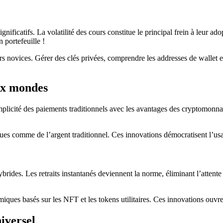
gnificatifs. La volatilité des cours constitue le principal frein à leur 
portefeuille !
 novices. Gérer des clés privées, comprendre les addresses de wallet e
eux mondes
mplicité des paiements traditionnels avec les avantages des cryptomonna
ques comme de l’argent traditionnel. Ces innovations démocratisent l’u
rides. Les retraits instantanés deviennent la norme, éliminant l’attente
s basés sur les NFT et les tokens utilitaires. Ces innovations ouvren
niversel