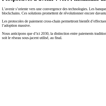
L’avenir s’oriente vers une convergence des technologies. Les banques
blockchains. Ces solutions promettent de révolutionner encore davant
Les protocoles de paiement cross-chain permettront bientôt d’effectuer 
l’adoption massive.
Nous anticipons que d’ici 2030, la distinction entre paiements traditio
soit le réseau sous-jacent utilisé, au final.