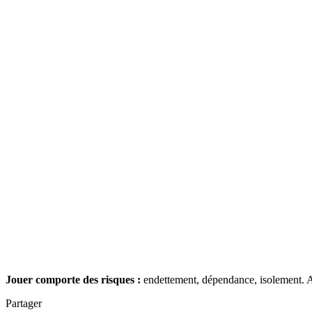
Jouer comporte des risques :
endettement, dépendance, isolement. Ap
Partager