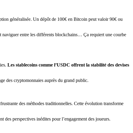
adoption généralisée. Un dépôt de 100€ en Bitcoin peut valoir 90€ ou
t naviguer entre les différents blockchains… Ça requiert une courbe
ies.
Les stablecoins comme l’USDC offrent la stabilité des devises
sage des cryptomonnaies auprès du grand public.
 frustrante des méthodes traditionnelles. Cette évolution transforme
t des perspectives inédites pour l’engagement des joueurs.