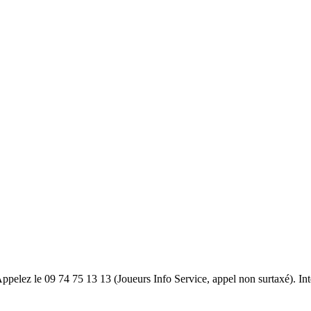
pelez le 09 74 75 13 13 (Joueurs Info Service, appel non surtaxé). Int