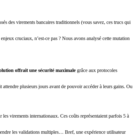
és des virements bancaires traditionnels (vous savez, ces trucs qui
es enjeux cruciaux, n’est-ce pas ? Nous avons analysé cette mutation
olution offrait une sécurité maximale
grâce aux protocoles
it attendre plusieurs jours avant de pouvoir accéder à leurs gains. Ou
 les virements internationaux. Ces coûts représentaient parfois 5 à
tendre les validations multiples… Bref, une expérience utilisateur