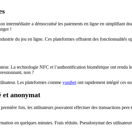
es
ion intermédiaire a démocratisé les paiements en ligne en simplifiant dr
anger !
dustrie du jeu en ligne. Ces plateformes offraient des fonctionnalités op
ateur. La technologie NFC et l’authentification biométrique ont rendu 
pressionnant, non ?
utilisateur. Les plateformes comme
yonibet
ont rapidement intégré ces no
é et anonymat
remière fois, les utilisateurs pouvaient effectuer des transactions peer-
mation en quelques minutes. Frais réduits. Pseudonymat des utilisateurs