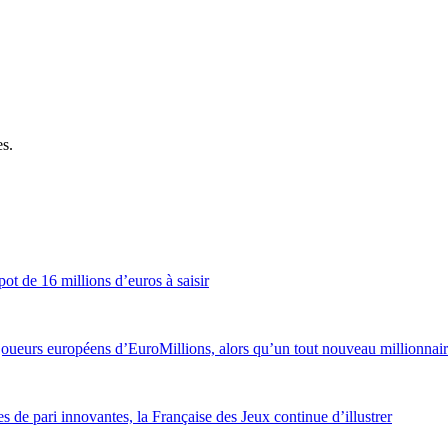
es.
t de 16 millions d’euros à saisir
joueurs européens d’EuroMillions, alors qu’un tout nouveau millionnair
es de pari innovantes, la Française des Jeux continue d’illustrer