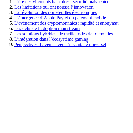
L’ère des virements bancaires : sécurité mais lenteur
Les limitations qui ont poussé l’innovation
La révolution des portefeuilles électroniques
L’émergence d’Apple Pay et du paiement mobile
L’avènement des cryptomonnaies : rapidité et anonymat
Les défis de l’adoption mainstream
Les solutions hybrides : le meilleur des deux mondes
L’intégration dans l’écosystème gaming
Perspectives d’avenir : vers l’instantané universel