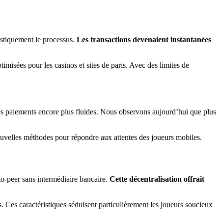
astiquement le processus.
Les transactions devenaient instantanées
timisées pour les casinos et sites de paris. Avec des limites de
les paiements encore plus fluides. Nous observons aujourd’hui que plus
uvelles méthodes pour répondre aux attentes des joueurs mobiles.
to-peer sans intermédiaire bancaire.
Cette décentralisation offrait
. Ces caractéristiques séduisent particulièrement les joueurs soucieux