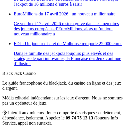
Jackpot de 16 millions d’euros à saisir
EuroMillions du 17 avril 2026 : un nouveau millionnaire
Ce vendredi 17 avril 2026 restera gravé dans les mémoires
des joueurs européens d’EuroMillions, alors qu’un tout
nouveau millionnaire a
FDJ : Un joueur discret de Mulhouse remporte 25 000 euros
Dans le tumulte des jackpots toujours plus élevés et des
stratégies de pari innovantes, la Française des Jeux continue
d’illustrer
Black Jack Casino
Le guide francophone du blackjack, du casino en ligne et des jeux
d'argent.
Média éditorial indépendant sur les jeux d'argent. Nous ne sommes
pas un opérateur de jeux.
🔞 Interdit aux mineurs. Jouer comporte des risques : endettement,
dépendance, isolement. Appelez le
09 74 75 13 13
(Joueurs Info
Service, appel non surtaxé).