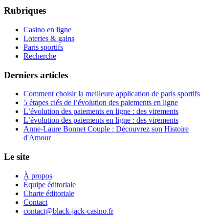
Rubriques
Casino en ligne
Loteries & gains
Paris sportifs
Recherche
Derniers articles
Comment choisir la meilleure application de paris sportifs
5 étapes clés de l’évolution des paiements en ligne
L’évolution des paiements en ligne : des virements
L’évolution des paiements en ligne : des virements
Anne-Laure Bonnet Couple : Découvrez son Histoire
d'Amour
Le site
À propos
Équipe éditoriale
Charte éditoriale
Contact
contact@black-jack-casino.fr