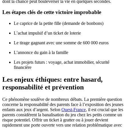
dont la chance peut bouleverser la vie en quelques secondes.
Les étapes clés de cette victoire improbable
Le caprice de la petite fille (demande de bonbons)
L’achat impulsif d’un ticket de loterie
Le tirage gagnant avec une somme de 600 000 euros
L’annonce du gain à la famille
Les projets futurs : voyage, achat immobilier, sécurité
financière
Les enjeux éthiques: entre hasard,
responsabilité et prévention
Ce phénomène soulève de nombreux débats. La première question
concerne la responsabilité des parents face à l’exposition des jeunes
enfants aux jeux d’argent. Selon
Ouest-France
, il est crucial que les
parents considèrent la banalisation du jeu chez les petits comme un
risque potentiel. Offrir un ticket à gratter ou à jouer devient
rapidement une porte ouverte vers une relation problématique avec