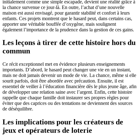
initialement comme une simple escapade, devient une réalité grâce à
la chance survenue ce jour-là. En outre, l’achat d’une nouvelle
maison est aussi envisagé, pour garantir stabilité et confort à leurs
enfants. Ces projets montrent que le hasard peut, dans certains cas,
apporter une véritable bouffée d’oxygène, mais soulignent
également l’importance de la prudence dans la gestion de ces gains.
Les leçons à tirer de cette histoire hors du
commun
Ce récit exceptionnel met en évidence plusieurs enseignements
importants. D’abord, le hasard peut changer une vie en un instant,
mais ne doit jamais devenir un mode de vie. La chance, même si elle
sourit parfois, doit être abordée avec précaution. Ensuite, il est
essentiel de veiller à l’éducation financière dès le plus jeune âge, afin
de développer une relation saine avec l’argent. Enfin, cette histoire
rappelle que chaque famille doit instaurer ses propres règles pour
éviter que des caprices ou des tentations ne deviennent des sources
de déséquilibre.
Les implications pour les créateurs de
jeux et opérateurs de loterie