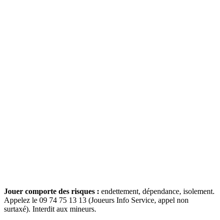
Jouer comporte des risques :
endettement, dépendance, isolement.
Appelez le 09 74 75 13 13 (Joueurs Info Service, appel non
surtaxé). Interdit aux mineurs.