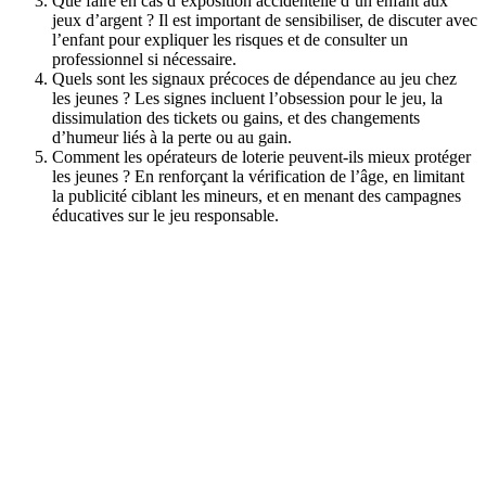
Que faire en cas d’exposition accidentelle d’un enfant aux
jeux d’argent ? Il est important de sensibiliser, de discuter avec
l’enfant pour expliquer les risques et de consulter un
professionnel si nécessaire.
Quels sont les signaux précoces de dépendance au jeu chez
les jeunes ? Les signes incluent l’obsession pour le jeu, la
dissimulation des tickets ou gains, et des changements
d’humeur liés à la perte ou au gain.
Comment les opérateurs de loterie peuvent-ils mieux protéger
les jeunes ? En renforçant la vérification de l’âge, en limitant
la publicité ciblant les mineurs, et en menant des campagnes
éducatives sur le jeu responsable.