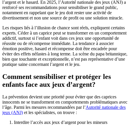
l’argent et le hasard. En 2025, l’Autorité nationale des jeux (ANJ) a
renforcé ses recommandations pour sensibiliser le grand public,
notamment en rappelant que le jeu doit rester une activité de
divertissement et non une source de profit ou une solution miracle.
Les risques liés à l’illusion de chance sont réels, expliquent certains
experts. Céder à un caprice peut se transformer en un comportement
addictif, surtout si l’enfant voit dans ces jeux une opportunité de
réussite ou de récompense immédiate. La tendance à associer
émotion positive, hasard et récompense doit être encadrée pour
éviter des effets néfastes à long terme. La scène du papa britannique,
bien que touchante et exceptionnelle, n’est pas représentative d’une
pratique saine concernant l’argent et le jeu.
Comment sensibiliser et protéger les
enfants face aux jeux d’argent?
La prévention devient une priorité pour éviter que des caprices
innocents ne se transforment en comportements problématiques avec
l’âge. Parmi les mesures recommandées par l’
Autorité nationale des
jeux (ANJ)
et les spécialistes, on trouve :
Interdire l’accès aux jeux d’argent pour les mineurs