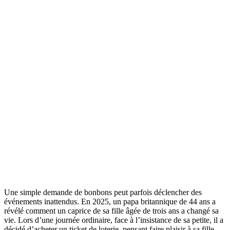
Une simple demande de bonbons peut parfois déclencher des
événements inattendus. En 2025, un papa britannique de 44 ans a
révélé comment un caprice de sa fille âgée de trois ans a changé sa
vie. Lors d’une journée ordinaire, face à l’insistance de sa petite, il a
décidé d’acheter un ticket de loterie, pensant faire plaisir à sa fille.