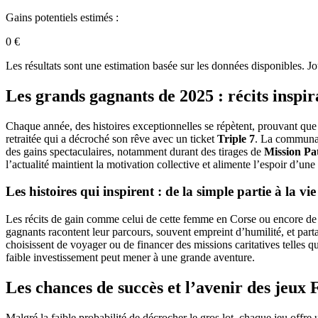
Gains potentiels estimés :
0 €
Les résultats sont une estimation basée sur les données disponibles. J
Les grands gagnants de 2025 : récits inspir
Chaque année, des histoires exceptionnelles se répètent, prouvant que
retraitée qui a décroché son rêve avec un ticket
Triple 7
. La communaut
des gains spectaculaires, notamment durant des tirages de
Mission Pa
l’actualité maintient la motivation collective et alimente l’espoir d’une
Les histoires qui inspirent : de la simple partie à la vie
Les récits de gain comme celui de cette femme en Corse ou encore de 
gagnants racontent leur parcours, souvent empreint d’humilité, et parta
choisissent de voyager ou de financer des missions caritatives telles 
faible investissement peut mener à une grande aventure.
Les chances de succès et l’avenir des jeux
Malgré la faible probabilité de décrocher le gros lot, chaque jeu offre