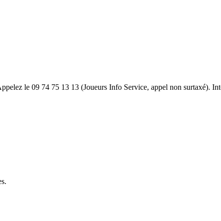
pelez le 09 74 75 13 13 (Joueurs Info Service, appel non surtaxé). Int
es.