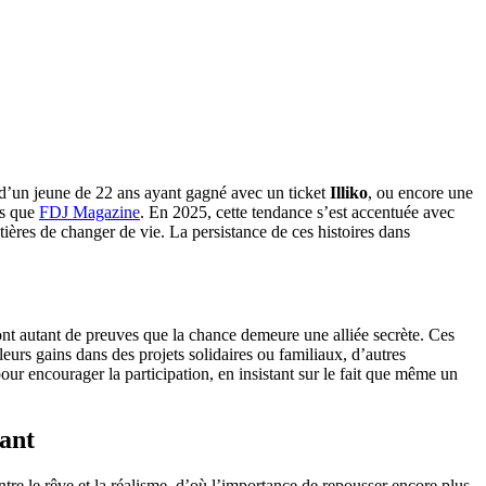
e d’un jeune de 22 ans ayant gagné avec un ticket
Illiko
, ou encore une
es que
FDJ Magazine
. En 2025, cette tendance s’est accentuée avec
tières de changer de vie. La persistance de ces histoires dans
nt autant de preuves que la chance demeure une alliée secrète. Ces
leurs gains dans des projets solidaires ou familiaux, d’autres
ur encourager la participation, en insistant sur le fait que même un
rant
ntre le rêve et la réalisme, d’où l’importance de repousser encore plus