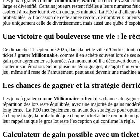
Les jeux à gratter comme
Millionnaire
,
Banco
, ou encore
Cash
conna
large et diversifié. Certains joueurs restent fidèles à leurs numéros f
aspirent à réaliser leur rêve en quelques minutes. La FDJ a d’ailleurs 
probabilités. À l’occasion de cette année record, de nombreux joueurs 
plus uniquement celle de divertissement, mais aussi une quête d’espoi
Une victoire qui bouleverse une vie : le ré
Ce dimanche 11 septembre 2025, dans la petite ville d’Ondres, tout a c
ticket à gratter
Millionnaire
, comme il en achète souvent lors de ses so
gain pour agrémenter sa journée. Au moment où il a découvert deux symb
contenir son émotion. Selon plusieurs témoignages, il s’agit d’un vrai 
jeu, même s’il reste de l’amusement, peut aussi devenir une machine à 
Les chances de gagner et la stratégie derri
Les jeux à gratter comme
Millionnaire
offrent des chances de gagner 
répartition des lots reste équilibrée, avec une majorité de gains modéré
long terme. La FDJ met également en avant des stratégies pour optimis
à chaque tirage, la probabilité que chaque ticket acheté remporte un gai
leur rappelant que le gros lot reste l’exception qui confirme la règle.
Calculateur de gain possible avec un ticket