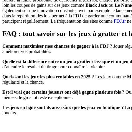
loin les coupes de gains sur des jeux comme
Black Jack
ou
Le Nume
également sur une innovation constante, avec par exemple le lancemen
dans la répartition des lots permet à la FDJ de garder une communauté 
participent régulièrement. La fréquentation des sites comme
FDJ.fr
ne 
FAQ : tout savoir sur les jeux à gratter et
Comment maximiser mes chances de gagner à la FDJ ?
Jouer régul
améliorer vos probabilités.
Quelle est la différence entre un jeu à gratter classique et un je
d’attendre le résultat du tirage pour connaître la victoire.
Quels sont les jeux les plus rentables en 2025 ?
Les jeux comme
Mi
régularité et la chance.
Est-il vrai que certains joueurs ont déjà gagné plusieurs fois ?
Oui,
même si le gros lot reste exceptionnel.
Les jeux en ligne sont-ils aussi sûrs que les jeux en boutique ?
La p
joueurs.