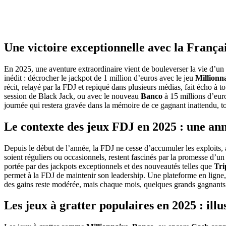
Une victoire exceptionnelle avec la Françai
En 2025, une aventure extraordinaire vient de bouleverser la vie d’un 
inédit : décrocher le jackpot de 1 million d’euros avec le jeu
Millionn
récit, relayé par la FDJ et repiqué dans plusieurs médias, fait écho à 
session de Black Jack, ou avec le nouveau
Banco
à 15 millions d’euro
journée qui restera gravée dans la mémoire de ce gagnant inattendu, 
Le contexte des jeux FDJ en 2025 : une ann
Depuis le début de l’année, la FDJ ne cesse d’accumuler les exploit
soient réguliers ou occasionnels, restent fascinés par la promesse d’u
portée par des jackpots exceptionnels et des nouveautés telles que
Tri
permet à la FDJ de maintenir son leadership. Une plateforme en ligne
des gains reste modérée, mais chaque mois, quelques grands gagnants vi
Les jeux à gratter populaires en 2025 : illu