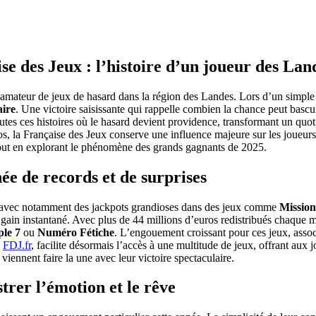
se des Jeux : l’histoire d’un joueur des Land
amateur de jeux de hasard dans la région des Landes. Lors d’un simple ac
aire
. Une victoire saisissante qui rappelle combien la chance peut bascu
toutes ces histoires où le hasard devient providence, transformant un quo
s, la Française des Jeux conserve une influence majeure sur les joueurs 
tout en explorant le phénomène des grands gagnants de 2025.
ée de records et de surprises
s, avec notamment des jackpots grandioses dans des jeux comme
Mission
n gain instantané. Avec plus de 44 millions d’euros redistribués chaque
ple 7
ou
Numéro Fétiche
. L’engouement croissant pour ces jeux, associ
,
FDJ.fr
, facilite désormais l’accès à une multitude de jeux, offrant aux 
ennent faire la une avec leur victoire spectaculaire.
strer l’émotion et le rêve