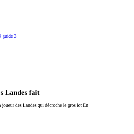
9
guide
3
es Landes fait
un joueur des Landes qui décroche le gros lot En