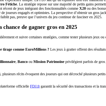
ro Fétiche
. La stratégie repose sur une majorité de petits gains perme
t récent de jeux intégrant des fonctionnalités comme
X20
ou des bonus 
de joueurs engagés et optimistes. La perspective d’obtenir un gros jack
faiblit pas, preuve que l’univers du jeu continue de fasciner en 2025.
 la chance de gagner gros en 2025
ièrement et suivre certaines stratégies, comme tester plusieurs jeux ou c
u de tirage comme EuroMillions ?
Les jeux à gratter offrent des résulta
llionnaire
,
Banco
ou
Mission Patrimoine
privilégient parfois de gros 
 plusieurs récits évoquent des joueurs qui ont décroché plusieurs petit
lateforme officielle
FDJ.fr
garantit la sécurité des transactions et la tr