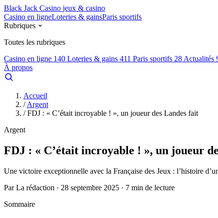
Black Jack Casino
jeux & casino
Casino en ligne
Loteries & gains
Paris sportifs
Rubriques
Toutes les rubriques
Casino en ligne
140
Loteries & gains
411
Paris sportifs
28
Actualités
À propos
Accueil
/
Argent
/
FDJ : « C’était incroyable ! », un joueur des Landes fait
Argent
FDJ : « C’était incroyable ! », un joueur d
Une victoire exceptionnelle avec la Française des Jeux : l’histoire d’
Par La rédaction · 28 septembre 2025 · 7 min de lecture
Sommaire