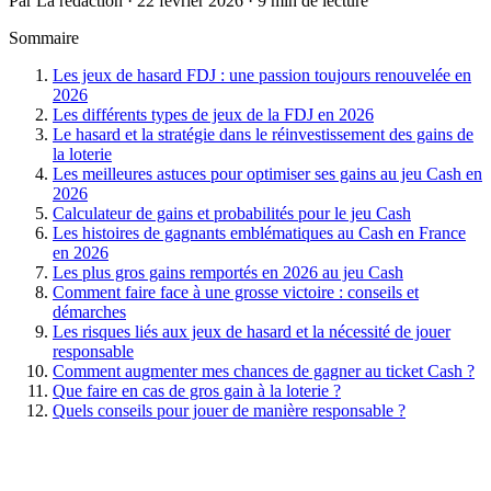
Par La rédaction · 22 février 2026 · 9 min de lecture
Sommaire
Les jeux de hasard FDJ : une passion toujours renouvelée en
2026
Les différents types de jeux de la FDJ en 2026
Le hasard et la stratégie dans le réinvestissement des gains de
la loterie
Les meilleures astuces pour optimiser ses gains au jeu Cash en
2026
Calculateur de gains et probabilités pour le jeu Cash
Les histoires de gagnants emblématiques au Cash en France
en 2026
Les plus gros gains remportés en 2026 au jeu Cash
Comment faire face à une grosse victoire : conseils et
démarches
Les risques liés aux jeux de hasard et la nécessité de jouer
responsable
Comment augmenter mes chances de gagner au ticket Cash ?
Que faire en cas de gros gain à la loterie ?
Quels conseils pour jouer de manière responsable ?