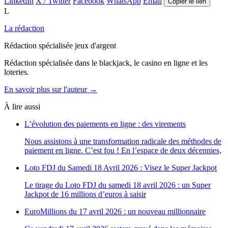
LinkedIn
X / Twitter
Facebook
WhatsApp
Email
Copier le lien
L
La rédaction
Rédaction spécialisée jeux d'argent
Rédaction spécialisée dans le blackjack, le casino en ligne et les
loteries.
En savoir plus sur l'auteur →
À lire aussi
L’évolution des paiements en ligne : des virements
Nous assistons à une transformation radicale des méthodes de
paiement en ligne. C’est fou ! En l’espace de deux décennies,
Loto FDJ du Samedi 18 Avril 2026 : Visez le Super Jackpot
Le tirage du Loto FDJ du samedi 18 avril 2026 : un Super
Jackpot de 16 millions d’euros à saisir
EuroMillions du 17 avril 2026 : un nouveau millionnaire