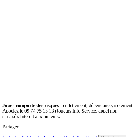
Jouer comporte des risques :
endettement, dépendance, isolement.
Appelez le 09 74 75 13 13 (Joueurs Info Service, appel non
surtaxé). Interdit aux mineurs.
Partager