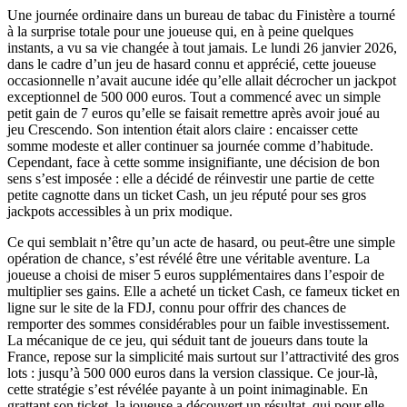
Une journée ordinaire dans un bureau de tabac du Finistère a tourné
à la surprise totale pour une joueuse qui, en à peine quelques
instants, a vu sa vie changée à tout jamais. Le lundi 26 janvier 2026,
dans le cadre d’un jeu de hasard connu et apprécié, cette joueuse
occasionnelle n’avait aucune idée qu’elle allait décrocher un jackpot
exceptionnel de 500 000 euros. Tout a commencé avec un simple
petit gain de 7 euros qu’elle se faisait remettre après avoir joué au
jeu Crescendo. Son intention était alors claire : encaisser cette
somme modeste et aller continuer sa journée comme d’habitude.
Cependant, face à cette somme insignifiante, une décision de bon
sens s’est imposée : elle a décidé de réinvestir une partie de cette
petite cagnotte dans un ticket Cash, un jeu réputé pour ses gros
jackpots accessibles à un prix modique.
Ce qui semblait n’être qu’un acte de hasard, ou peut-être une simple
opération de chance, s’est révélé être une véritable aventure. La
joueuse a choisi de miser 5 euros supplémentaires dans l’espoir de
multiplier ses gains. Elle a acheté un ticket Cash, ce fameux ticket en
ligne sur le site de la FDJ, connu pour offrir des chances de
remporter des sommes considérables pour un faible investissement.
La mécanique de ce jeu, qui séduit tant de joueurs dans toute la
France, repose sur la simplicité mais surtout sur l’attractivité des gros
lots : jusqu’à 500 000 euros dans la version classique. Ce jour-là,
cette stratégie s’est révélée payante à un point inimaginable. En
grattant son ticket, la joueuse a découvert un résultat, qui pour elle,