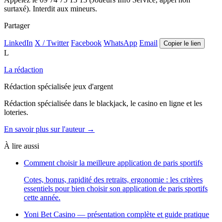
surtaxé). Interdit aux mineurs.
Partager
LinkedIn
X / Twitter
Facebook
WhatsApp
Email
Copier le lien
L
La rédaction
Rédaction spécialisée jeux d'argent
Rédaction spécialisée dans le blackjack, le casino en ligne et les
loteries.
En savoir plus sur l'auteur →
À lire aussi
Comment choisir la meilleure application de paris sportifs
Cotes, bonus, rapidité des retraits, ergonomie : les critères
essentiels pour bien choisir son application de paris sportifs
cette année.
Yoni Bet Casino — présentation complète et guide pratique