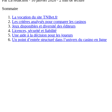
Par La rédaction · 16 janvier 2026 · 2 min de lecture
Sommaire
La vocation du site TNBet.fr
Les critères analysés pour comparer les casinos
Jeux disponibles et diversité des éditeurs
Licences, sécurité et fiabilité
Une aide à la décision pour les joueurs
Un point d’entrée structuré dans l’univers du casino en ligne