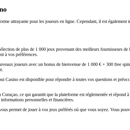
ino
rme attrayante pour les joueurs en ligne. Cependant, il est également
ection de plus de 1 000 jeux provenant des meilleurs fournisseurs de l’
ent à vos préférences.
eaux joueurs avec un bonus de bienvenue de 1 000 € + 300 free spins. 
t.
noui Casino est disponible pour répondre à toutes vos questions et préocc
 du Curaçao, ce qui garantit que la plateforme est réglementée et répond à
 informations personnelles et financières.
vous permet de jouer à vos jeux préférés où que vous soyez. Vous pouve