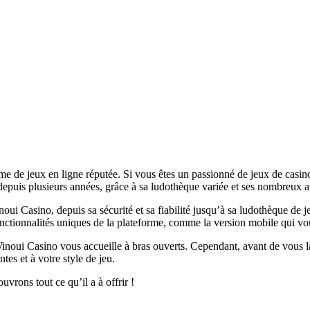
 de jeux en ligne réputée. Si vous êtes un passionné de jeux de casino
depuis plusieurs années, grâce à sa ludothèque variée et ses nombreux 
noui Casino, depuis sa sécurité et sa fiabilité jusqu’à sa ludothèque de
onctionnalités uniques de la plateforme, comme la version mobile qui v
ui Casino vous accueille à bras ouverts. Cependant, avant de vous lance
tes et à votre style de jeu.
vrons tout ce qu’il a à offrir !