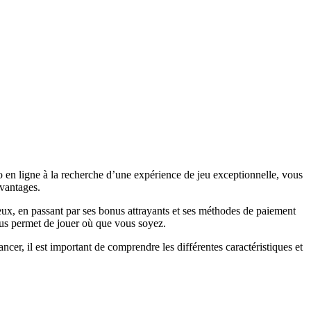
 en ligne à la recherche d’une expérience de jeu exceptionnelle, vous
avantages.
 jeux, en passant par ses bonus attrayants et ses méthodes de paiement
ous permet de jouer où que vous soyez.
r, il est important de comprendre les différentes caractéristiques et