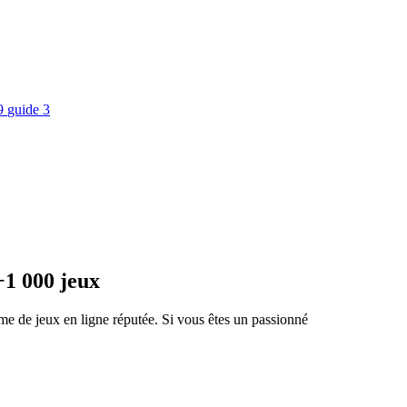
9
guide
3
+1 000 jeux
e de jeux en ligne réputée. Si vous êtes un passionné