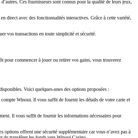
’autres. Ces fournisseurs sont connus pour la qualité de leurs jeux,
en direct avec des fonctionnalités interactives. Grâce à cette variété,
 vos transactions en toute simplicité et sécurité.
ôt pour commencer à jouer ou retirer vos gains, vous trouverez
disponibles. Voici quelques-unes des options proposées :
compte Winoui. Il vous suffit de fournir les détails de votre carte et
ent. Il vous suffit de fournir les informations nécessaires pour
Ces options offrent une sécurité supplémentaire car vous n’avez pas à
et de transférer les fonds vers Winoui Casino.