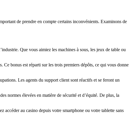
 important de prendre en compte certains inconvénients. Examinons de
industrie. Que vous aimiez les machines à sous, les jeux de table ou
Ce bonus est réparti sur les trois premiers dépôts, ce qui vous donne
upations. Les agents du support client sont réactifs et se feront un
 des normes élevées en matière de sécurité et d’équité. De plus, la
z accéder au casino depuis votre smartphone ou votre tablette sans