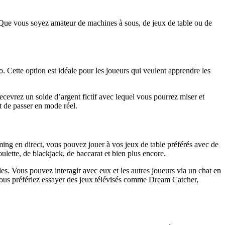
 Que vous soyez amateur de machines à sous, de jeux de table ou de
. Cette option est idéale pour les joueurs qui veulent apprendre les
evrez un solde d’argent fictif avec lequel vous pourrez miser et
t de passer en mode réel.
ing en direct, vous pouvez jouer à vos jeux de table préférés avec de
ulette, de blackjack, de baccarat et bien plus encore.
es. Vous pouvez interagir avec eux et les autres joueurs via un chat en
 vous préfériez essayer des jeux télévisés comme Dream Catcher,