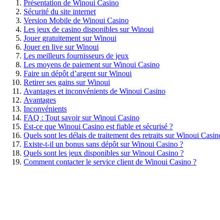
Présentation de Winoui Casino
Sécurité du site internet
Version Mobile de Winoui Casino
Les jeux de casino disponibles sur Winoui
Jouer gratuitement sur Winoui
Jouer en live sur Winoui
Les meilleurs fournisseurs de jeux
Les moyens de paiement sur Winoui Casino
Faire un dépôt d’argent sur Winoui
Retirer ses gains sur Winoui
Avantages et inconvénients de Winoui Casino
Avantages
Inconvénients
FAQ : Tout savoir sur Winoui Casino
Est-ce que Winoui Casino est fiable et sécurisé ?
Quels sont les délais de traitement des retraits sur Winoui Casin
Existe-t-il un bonus sans dépôt sur Winoui Casino ?
Quels sont les jeux disponibles sur Winoui Casino ?
Comment contacter le service client de Winoui Casino ?