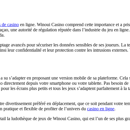
s de casino
en ligne. Winoui Casino comprend cette importance et a pris 
açao, une autorité de régulation réputée dans l’industrie du jeu en ligne
da.
tage avancés pour sécuriser les données sensibles de ses joueurs. La te
insi leur confidentialité et leur protection contre les intrusions externe
 su s’adapter en proposant une version mobile de sa plateforme. Cela s
ino directement depuis votre smartphone ou votre tablette. Pas besoin de t
our les écrans plus petits et tous les jeux s’adaptent parfaitement à la t
re divertissement préféré en déplacement, que ce soit pendant votre te
 pratique et flexible de profiter de l’univers du
casino en ligne
.
tail la ludothèque de jeux de Winoui Casino, qui est l’un de ses plus gr