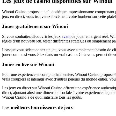
Les jeux de casino disponibles sur Winoui
Winoui Casino propose une ludothèque impressionnante comprenant plu
jeux en direct, vous trouverez forcément votre bonheur sur cette plate
Jouer gratuitement sur Winoui
Si vous souhaitez découvrir les jeux
avant
de jouer en argent réel, Win
règles d’un nouveau jeu, tester différentes stratégies ou simplement p
Lorsque vous sélectionnez un jeu, vous avez simplement besoin de cli
jouer comme si vous étiez dans un vrai casino. Cela vous permet de vou
Jouer en live sur Winoui
Pour une expérience encore plus immersive, Winoui Casino propose éga
vrais croupiers et interagir avec d’autres joueurs du monde entier. Vou
Les jeux en direct sur Winoui Casino offrent une expérience authentiqu
direct, ajoutant ainsi une dimension sociale à votre expérience de je
Winoui Casino a de quoi satisfaire tous les goûts.
Les meilleurs fournisseurs de jeux