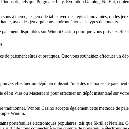
’industrie, tels que Pragmatic Play, Evolution Gaming, NetEnt, et bien d
 sous à thème, les jeux de table avec des règles innovantes, ou les jeux 
itante, avec des jeux qui conviendront à tous les types de joueurs.
 paiement disponibles sur Winoui Casino pour que vous puissiez effectuer
o
es de paiement sûres et pratiques. Que vous souhaitiez effectuer un dép
pouvez effectuer un dépôt en utilisant l’une des méthodes de paiement 
de débit Visa ou Mastercard pour effectuer un dépôt instantané sur votre 
re traditionnel, Winoui Casino accepte également cette méthode de paiem
compte Winoui.
ins portefeuilles électroniques populaires, tels que Skrill et Neteller. 
ous suffit de vous connecter à votre compte de portefeuille électronique 