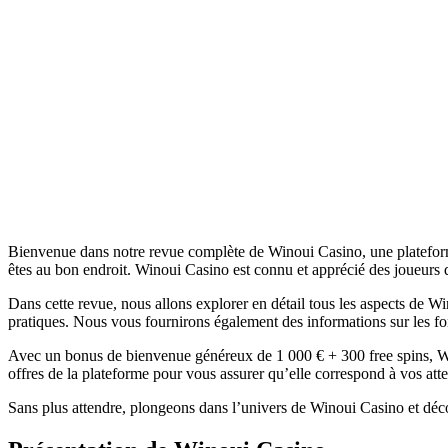
Bienvenue dans notre revue complète de Winoui Casino, une plateforme
êtes au bon endroit. Winoui Casino est connu et apprécié des joueurs 
Dans cette revue, nous allons explorer en détail tous les aspects de Wi
pratiques. Nous vous fournirons également des informations sur les f
Avec un bonus de bienvenue généreux de 1 000 € + 300 free spins, Wino
offres de la plateforme pour vous assurer qu’elle correspond à vos atten
Sans plus attendre, plongeons dans l’univers de Winoui Casino et décou