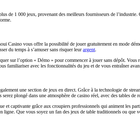
s de 1 000 jeux, provenant des meilleurs fournisseurs de l’industrie.
forme.
oui Casino vous offre la possibilité de jouer gratuitement en mode démo
asser du temps à s’amuser sans risquer leur
argent
.
quer sur l’option « Démo » pour commencer à jouer sans dépôt. Vous rec
s familiariser avec les fonctionnalités du jeu et de vous entraîner avan
lement une section de jeux en direct. Grâce à la technologie de stream
s serez plongé dans une atmosphère de casino réel, avec des tables de ro
e et captivante grâce aux croupiers professionnels qui animent les parti
u en ligne. Que vous soyez un fan des jeux de table traditionnels ou que