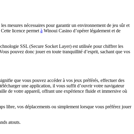
les mesures nécessaires pour garantir un environnement de jeu sûr et
. Cette licence permet
à
Winoui Casino d’opérer légalement et de
chnologie SSL (Secure Socket Layer) est utilisée pour chiffrer les
s. Vous pouvez donc jouer en toute tranquillité d’esprit, sachant que vos
ignifie que vous pouvez accéder à vos jeux préférés, effectuer des
élécharger une application, il vous suffit d’ouvrir votre navigateur
aille de votre appareil, offrant une expérience fluide et immersive où
mps libre, vos déplacements ou simplement lorsque vous préférez jouer
ands atouts.