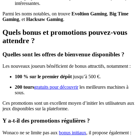
intéressantes.
Parmi les noms notables, on trouve
Evoltion Gaming
,
Big Time
Gaming
, et
Hacksaw Gaming
.
Quels bonus et promotions pouvez-vous
attendre ?
Quelles sont les offres de bienvenue disponibles ?
Les nouveaux joueurs bénéficient de bonus attractifs, notamment :
100 % sur le premier dépôt
jusqu’à 500 €.
200 tours
gratuits pour découvrir
les meilleures machines à
sous.
Ces promotions sont un excellent moyen d’initier les utilisateurs aux
jeux disponibles sur la plateforme.
Y a-t-il des promotions régulières ?
Wonaco ne se limite pas aux
bonus initiaux
, il propose également :