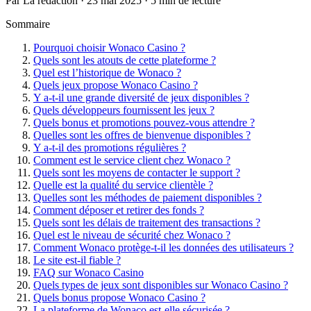
Par La rédaction · 23 mai 2025 · 5 min de lecture
Sommaire
Pourquoi choisir Wonaco Casino ?
Quels sont les atouts de cette plateforme ?
Quel est l’historique de Wonaco ?
Quels jeux propose Wonaco Casino ?
Y a-t-il une grande diversité de jeux disponibles ?
Quels développeurs fournissent les jeux ?
Quels bonus et promotions pouvez-vous attendre ?
Quelles sont les offres de bienvenue disponibles ?
Y a-t-il des promotions régulières ?
Comment est le service client chez Wonaco ?
Quels sont les moyens de contacter le support ?
Quelle est la qualité du service clientèle ?
Quelles sont les méthodes de paiement disponibles ?
Comment déposer et retirer des fonds ?
Quels sont les délais de traitement des transactions ?
Quel est le niveau de sécurité chez Wonaco ?
Comment Wonaco protège-t-il les données des utilisateurs ?
Le site est-il fiable ?
FAQ sur Wonaco Casino
Quels types de jeux sont disponibles sur Wonaco Casino ?
Quels bonus propose Wonaco Casino ?
La plateforme de Wonaco est-elle sécurisée ?