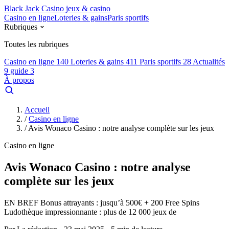
Black Jack Casino
jeux & casino
Casino en ligne
Loteries & gains
Paris sportifs
Rubriques
Toutes les rubriques
Casino en ligne
140
Loteries & gains
411
Paris sportifs
28
Actualités
9
guide
3
À propos
Accueil
/
Casino en ligne
/
Avis Wonaco Casino : notre analyse complète sur les jeux
Casino en ligne
Avis Wonaco Casino : notre analyse
complète sur les jeux
EN BREF Bonus attrayants : jusqu’à 500€ + 200 Free Spins
Ludothèque impressionnante : plus de 12 000 jeux de