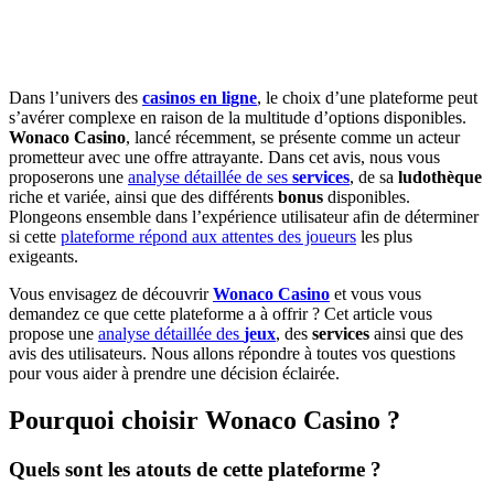
Dans l’univers des
casinos en ligne
, le choix d’une plateforme peut
s’avérer complexe en raison de la multitude d’options disponibles.
Wonaco Casino
, lancé récemment, se présente comme un acteur
prometteur avec une offre attrayante. Dans cet avis, nous vous
proposerons une
analyse détaillée de ses
services
, de sa
ludothèque
riche et variée, ainsi que des différents
bonus
disponibles.
Plongeons ensemble dans l’expérience utilisateur afin de déterminer
si cette
plateforme répond aux attentes des joueurs
les plus
exigeants.
Vous envisagez de découvrir
Wonaco Casino
et vous vous
demandez ce que cette plateforme a à offrir ? Cet article vous
propose une
analyse détaillée des
jeux
, des
services
ainsi que des
avis des utilisateurs. Nous allons répondre à toutes vos questions
pour vous aider à prendre une décision éclairée.
Pourquoi choisir Wonaco Casino ?
Quels sont les atouts de cette plateforme ?