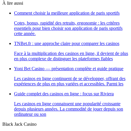
À lire aussi
Comment choisir la meilleure application de paris sportifs
Cotes, bonus, rapidité des retraits, ergonomie : les critères
essentiels pour bien choisir son application de paris sportifs
cette année.
TNBet.fr : une approche claire pour comparer les casinos
Face à la multiplication des casinos en ligne, il devient de plus
en plus complexe de distinguer les plateformes fiables
Yoni Bet Casino — présentation complète et guide pratique
Les casinos en ligne continuent de se développer, offrant des
expériences de plus en plus variées et accessibles. Parmi les
Guide complet des casinos en ligne : focus sur Riviera
Les casinos en ligne connaissent une popularité croissante
depuis plusieurs années. La commodité de jouer depuis son
ordinateur ou son
Black Jack Casino