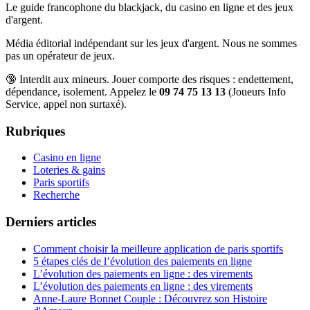
Le guide francophone du blackjack, du casino en ligne et des jeux
d'argent.
Média éditorial indépendant sur les jeux d'argent. Nous ne sommes
pas un opérateur de jeux.
🔞 Interdit aux mineurs. Jouer comporte des risques : endettement,
dépendance, isolement. Appelez le
09 74 75 13 13
(Joueurs Info
Service, appel non surtaxé).
Rubriques
Casino en ligne
Loteries & gains
Paris sportifs
Recherche
Derniers articles
Comment choisir la meilleure application de paris sportifs
5 étapes clés de l’évolution des paiements en ligne
L’évolution des paiements en ligne : des virements
L’évolution des paiements en ligne : des virements
Anne-Laure Bonnet Couple : Découvrez son Histoire