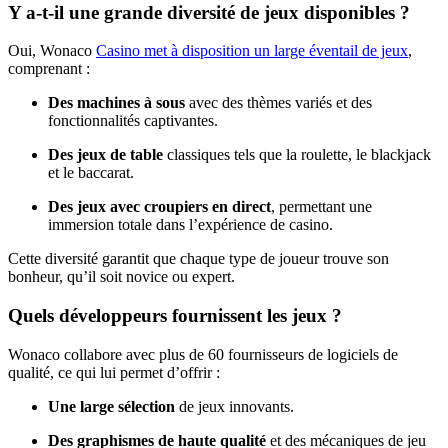
Y a-t-il une grande diversité de jeux disponibles ?
Oui, Wonaco
Casino met à disposition un large éventail de jeux
,
comprenant :
Des machines à sous
avec des thèmes variés et des
fonctionnalités captivantes.
Des jeux de table
classiques tels que la roulette, le blackjack
et le baccarat.
Des jeux avec croupiers en direct
, permettant une
immersion totale dans l’expérience de casino.
Cette diversité garantit que chaque type de joueur trouve son
bonheur, qu’il soit novice ou expert.
Quels développeurs fournissent les jeux ?
Wonaco collabore avec plus de 60 fournisseurs de logiciels de
qualité, ce qui lui permet d’offrir :
Une large sélection
de jeux innovants.
Des graphismes de haute qualité
et des mécaniques de jeu