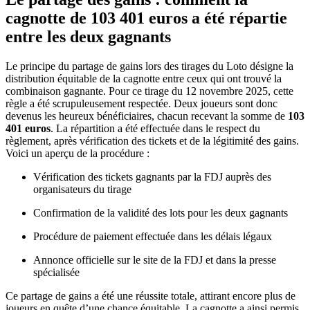
cagnotte de 103 401 euros a été répartie
entre les deux gagnants
Le principe du partage de gains lors des tirages du Loto désigne la
distribution équitable de la cagnotte entre ceux qui ont trouvé la
combinaison gagnante. Pour ce tirage du 12 novembre 2025, cette
règle a été scrupuleusement respectée. Deux joueurs sont donc
devenus les heureux bénéficiaires, chacun recevant la somme de
103
401 euros
. La répartition a été effectuée dans le respect du
règlement, après vérification des tickets et de la légitimité des gains.
Voici un aperçu de la procédure :
Vérification des tickets gagnants par la FDJ auprès des
organisateurs du tirage
Confirmation de la validité des lots pour les deux gagnants
Procédure de paiement effectuée dans les délais légaux
Annonce officielle sur le site de la FDJ et dans la presse
spécialisée
Ce partage de gains a été une réussite totale, attirant encore plus de
joueurs en quête d’une chance équitable. La cagnotte a ainsi permis