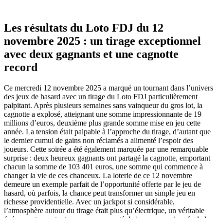
Les résultats du Loto FDJ du 12
novembre 2025 : un tirage exceptionnel
avec deux gagnants et une cagnotte
record
Ce mercredi 12 novembre 2025 a marqué un tournant dans l’univers
des jeux de hasard avec un tirage du Loto FDJ particulièrement
palpitant. Après plusieurs semaines sans vainqueur du gros lot, la
cagnotte a explosé, atteignant une somme impressionnante de 19
millions d’euros, deuxième plus grande somme mise en jeu cette
année. La tension était palpable à l’approche du tirage, d’autant que
le dernier cumul de gains non réclamés a alimenté l’espoir des
joueurs. Cette soirée a été également marquée par une remarquable
surprise : deux heureux gagnants ont partagé la cagnotte, emportant
chacun la somme de 103 401 euros, une somme qui commence à
changer la vie de ces chanceux. La loterie de ce 12 novembre
demeure un exemple parfait de l’opportunité offerte par le jeu de
hasard, où parfois, la chance peut transformer un simple jeu en
richesse providentielle. Avec un jackpot si considérable,
l’atmosphère autour du tirage était plus qu’électrique, un véritable