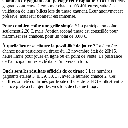
Combien de gagnants ont partagé cette cagnotte ?
Deux heureux
gagnants ont réussi à emporter chacun 103 401 euros, suite à la
validation de leurs billets lors du tirage gagnant. Leur anonymat est
préservé, mais leur bonheur est immense.
Pour combien coûte une grille simple ?
La participation coûte
seulement 2,20 €, mais l’option second tirage est conseillée pour
maximiser ses chances, pour un total de 3,00 €.
À quelle heure se clôture la possibilité de jouer ?
La dernière
chance pour participer au tirage du 12 novembre était de 20h15,
heure limite pour jouer en ligne ou en point de vente. La puissance
de l’anticipation reste clé dans l’univers du loto.
Quels sont les résultats officiels de ce tirage ?
Les numéros
gagnants étaient 3, 8, 29, 33, 37, avec le numéro chance 2. Ces
chiffres ont été confirmés par le site officiel de la FDJ et illustrent la
chance prête à changer des vies lors de chaque tirage.