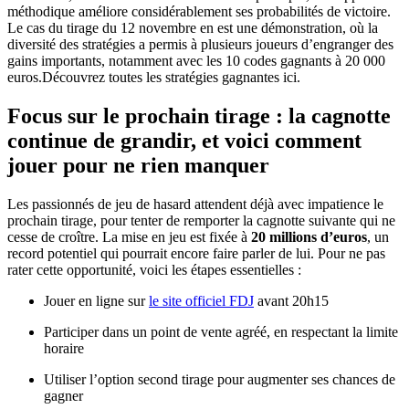
méthodique améliore considérablement ses probabilités de victoire.
Le cas du tirage du 12 novembre en est une démonstration, où la
diversité des stratégies a permis à plusieurs joueurs d’engranger des
gains importants, notamment avec les 10 codes gagnants à 20 000
euros.Découvrez toutes les stratégies gagnantes ici.
Focus sur le prochain tirage : la cagnotte
continue de grandir, et voici comment
jouer pour ne rien manquer
Les passionnés de jeu de hasard attendent déjà avec impatience le
prochain tirage, pour tenter de remporter la cagnotte suivante qui ne
cesse de croître. La mise en jeu est fixée à
20 millions d’euros
, un
record potentiel qui pourrait encore faire parler de lui. Pour ne pas
rater cette opportunité, voici les étapes essentielles :
Jouer en ligne sur
le site officiel FDJ
avant 20h15
Participer dans un point de vente agréé, en respectant la limite
horaire
Utiliser l’option second tirage pour augmenter ses chances de
gagner