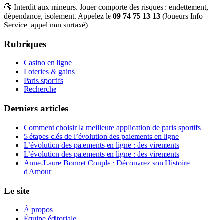
🔞 Interdit aux mineurs. Jouer comporte des risques : endettement,
dépendance, isolement. Appelez le
09 74 75 13 13
(Joueurs Info
Service, appel non surtaxé).
Rubriques
Casino en ligne
Loteries & gains
Paris sportifs
Recherche
Derniers articles
Comment choisir la meilleure application de paris sportifs
5 étapes clés de l’évolution des paiements en ligne
L’évolution des paiements en ligne : des virements
L’évolution des paiements en ligne : des virements
Anne-Laure Bonnet Couple : Découvrez son Histoire
d'Amour
Le site
À propos
Équipe éditoriale