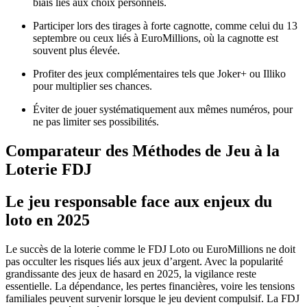
biais liés aux choix personnels.
Participer lors des tirages à forte cagnotte, comme celui du 13
septembre ou ceux liés à EuroMillions, où la cagnotte est
souvent plus élevée.
Profiter des jeux complémentaires tels que Joker+ ou Illiko
pour multiplier ses chances.
Éviter de jouer systématiquement aux mêmes numéros, pour
ne pas limiter ses possibilités.
Comparateur des Méthodes de Jeu à la
Loterie FDJ
Le jeu responsable face aux enjeux du
loto en 2025
Le succès de la loterie comme le FDJ Loto ou EuroMillions ne doit
pas occulter les risques liés aux jeux d’argent. Avec la popularité
grandissante des jeux de hasard en 2025, la vigilance reste
essentielle. La dépendance, les pertes financières, voire les tensions
familiales peuvent survenir lorsque le jeu devient compulsif. La FDJ