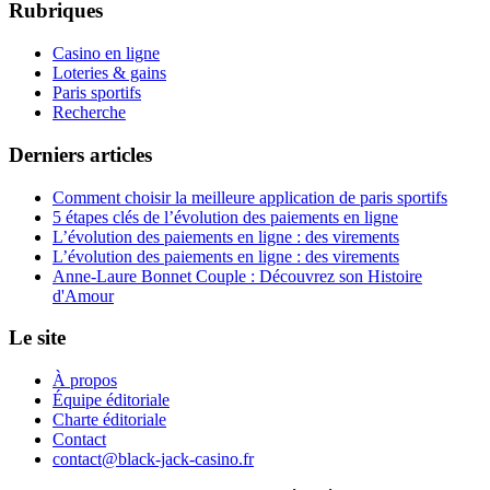
Rubriques
Casino en ligne
Loteries & gains
Paris sportifs
Recherche
Derniers articles
Comment choisir la meilleure application de paris sportifs
5 étapes clés de l’évolution des paiements en ligne
L’évolution des paiements en ligne : des virements
L’évolution des paiements en ligne : des virements
Anne-Laure Bonnet Couple : Découvrez son Histoire
d'Amour
Le site
À propos
Équipe éditoriale
Charte éditoriale
Contact
contact@black-jack-casino.fr