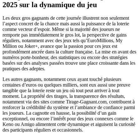
2025 sur la dynamique du jeu
Les deux gros gagnants de cette journée illustrent non seulement
l’aspect concret de la chance mais aussi la puissance de la loterie
comme vecteur d’espoir. Même si la majorité des joueurs ne
remporte pas immédiatement le gros lot, la perspective de gains
réguliers, notamment avec des jeux tels qu’EuroMillions, My
Million ou Joker+, avance que la passion pour ces jeux est
profondément ancrée dans la culture française. La mise en avant des
numéros porte-bonheur, des statistiques ou encore des stratégies
basées sur des analyses passées trouve une place croissante dans les
pratiques des adeptes.
Les autres gagnants, notamment ceux ayant touché plusieurs
centaines d’euros ou quelques milliers, sont eux aussi une preuve
tangible que la loterie reste un jeu où tout peut arriver à tout
moment. La propriété des tirages, la transparence des résultats,
notamment via des sites comme Tirage-Gagnant.com, contribuent à
renforcer la crédibilité du système et l’ambiance de confiance parmi
les joueurs. La cagnotte en hausse, la possibilité d’un gain
exceptionnel, ou encore l’intérêt pour des jeux connexes comme le
Keno ou Amigo alimentent cette dynamique et aiguisent la curiosité
des participants réguliers et occasionnels.