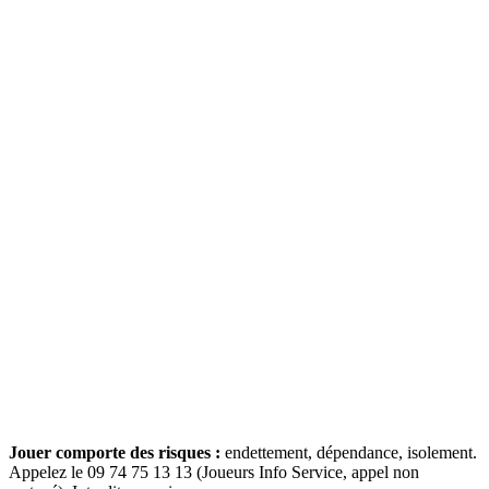
Jouer comporte des risques :
endettement, dépendance, isolement.
Appelez le 09 74 75 13 13 (Joueurs Info Service, appel non