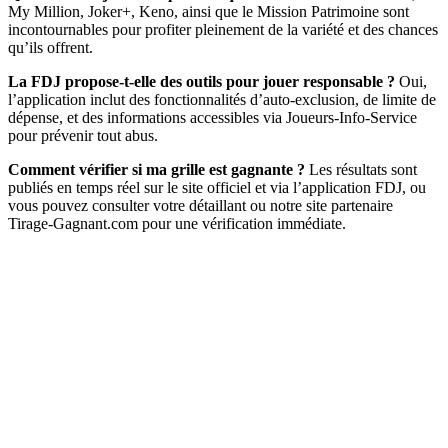
My Million, Joker+, Keno, ainsi que le Mission Patrimoine sont
incontournables pour profiter pleinement de la variété et des chances
qu’ils offrent.
La FDJ propose-t-elle des outils pour jouer responsable ?
Oui,
l’application inclut des fonctionnalités d’auto-exclusion, de limite de
dépense, et des informations accessibles via Joueurs-Info-Service
pour prévenir tout abus.
Comment vérifier si ma grille est gagnante ?
Les résultats sont
publiés en temps réel sur le site officiel et via l’application FDJ, ou
vous pouvez consulter votre détaillant ou notre site partenaire
Tirage-Gagnant.com pour une vérification immédiate.