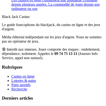
Les casinos en ligne connaissent une popularité croissante
depuis plusieurs années. La commodité de jouer depuis son
ordinateur ou son
Black Jack Casino
Le guide francophone du blackjack, du casino en ligne et des jeux
d'argent.
Média éditorial indépendant sur les jeux d'argent. Nous ne sommes
pas un opérateur de jeux.
🔞 Interdit aux mineurs. Jouer comporte des risques : endettement,
dépendance, isolement. Appelez le
09 74 75 13 13
(Joueurs Info
Service, appel non surtaxé).
Rubriques
Casino en ligne
Loteries & gains
Paris sportifs
Recherche
Derniers articles