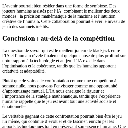
L’avenir pourrait bien résider dans une forme de symbiose. Des
joueurs humains assistés par l’IA, combinant le meilleur des deux
mondes : la précision mathématique de la machine et l’intuition
créative de l’humain. Cette collaboration pourrait élever le niveau de
jeu à des sommets inédits.
Conclusion : au-delà de la compétition
La question de savoir qui est le meilleur joueur de blackjack entre
l’IA et l’humain révèle finalement quelque chose de plus profond sur
notre rapport à la technologie et au jeu. L’IA excelle dans
l’optimisation et la cohérence, tandis que les humains apportent
créativité et adaptabilité.
Plutôt que de voir cette confrontation comme une compétition à
somme nulle, nous pouvons l’envisager comme une opportunité
d’apprentissage mutuel. L’IA nous enseigne la rigueur et
l’importance de la stratégie mathématique, tandis que l’expérience
humaine rappelle que le jeu est avant tout une activité sociale et
émotionnelle.
Le véritable gagnant de cette confrontation pourrait bien être le jeu
lui-même, qui continue d’évoluer et de fasciner, enrichi par les
apports technologiques tout en préservant son essence humaine. Que