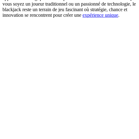
vous soyez un joueur traditionnel ou un passionné de technologie, le
blackjack reste un terrain de jeu fascinant où stratégie, chance et
innovation se rencontrent pour créer une
expérience unique
.