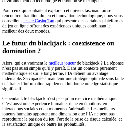
environnement où technologie et tradition se mélangent.
Pour ceux qui souhaitent explorer cet univers fascinant où se
rencontrent tradition du jeu et innovation technologique, nous vous
conseillons
le site CasinoTan
qui présente des certaines plateformes
de jeu en ligne offrent des expériences uniques combinant le
meilleur des deux mondes.
Le futur du blackjack : coexistence ou
domination ?
Alors, qui est vraiment le
meilleur joueur
de blackjack ? La réponse
n’est pas aussi simple qu’il y paraît. Dans un contexte purement
mathématique et sur le long terme, l’IA détient un avantage
indéniable. Sa capacité à maintenir une stratégie optimale sans faille
et à traiter l’information rapidement lui donne un edge statistique
significatif.
Cependant, le blackjack n’est pas qu’un exercice mathématique.
C’est aussi une expérience humaine, riche en émotions, en
interactions sociales et en moments d’adrénaline. Les meilleurs
joueurs humains apportent une dimension que l’IA ne peut pas
reproduire : la passion du jeu, l’art de la prise de risque calculée, et
la satisfaction unique de battre les probabilités.