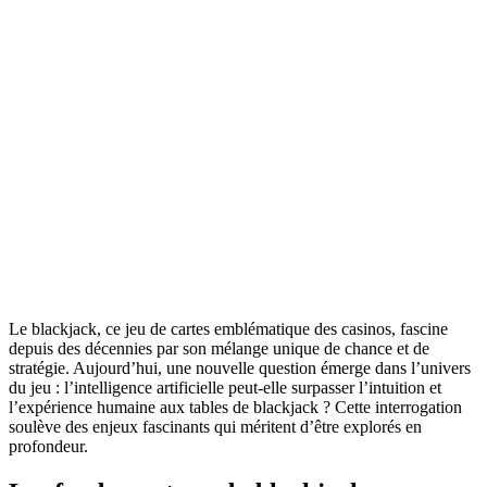
Le blackjack, ce jeu de cartes emblématique des casinos, fascine
depuis des décennies par son mélange unique de chance et de
stratégie. Aujourd’hui, une nouvelle question émerge dans l’univers
du jeu : l’intelligence artificielle peut-elle surpasser l’intuition et
l’expérience humaine aux tables de blackjack ? Cette interrogation
soulève des enjeux fascinants qui méritent d’être explorés en
profondeur.