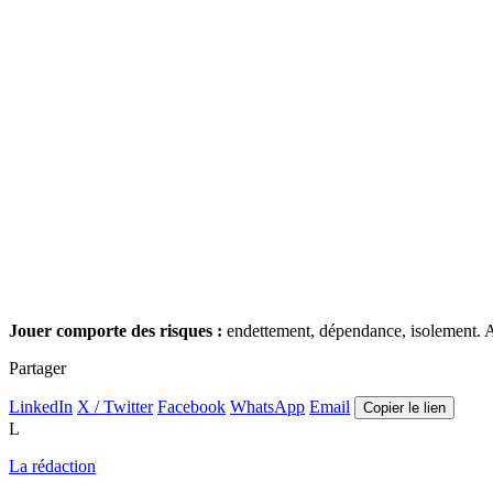
Jouer comporte des risques :
endettement, dépendance, isolement. Ap
Partager
LinkedIn
X / Twitter
Facebook
WhatsApp
Email
Copier le lien
L
La rédaction