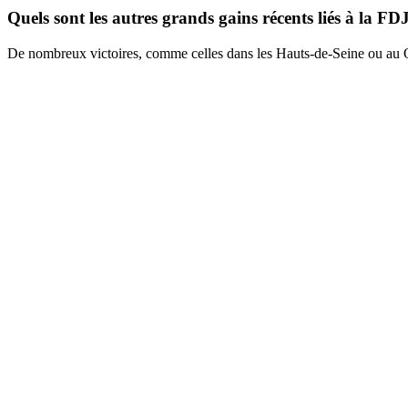
Quels sont les autres grands gains récents liés à la FD
De nombreux victoires, comme celles dans les Hauts-de-Seine ou au Québ