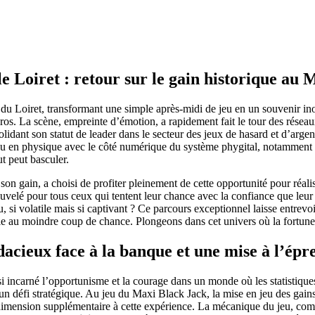
 le Loiret : retour sur le gain historique au
u Loiret, transformant une simple après-midi de jeu en un souvenir inou
ros. La scène, empreinte d’émotion, a rapidement fait le tour des réseau
dant son statut de leader dans le secteur des jeux de hasard et d’argent
eu en physique avec le côté numérique du système phygital, notamment l
t peut basculer.
n gain, a choisi de profiter pleinement de cette opportunité pour réalise
elé pour tous ceux qui tentent leur chance avec la confiance que leur t
eu, si volatile mais si captivant ? Ce parcours exceptionnel laisse entr
alle au moindre coup de chance. Plongeons dans cet univers où la fortune 
udacieux face à la banque et une mise à l’épr
ssi incarné l’opportunisme et la courage dans un monde où les statisti
 un défi stratégique. Au jeu du Maxi Black Jack, la mise en jeu des gains
ne dimension supplémentaire à cette expérience. La mécanique du jeu, comb