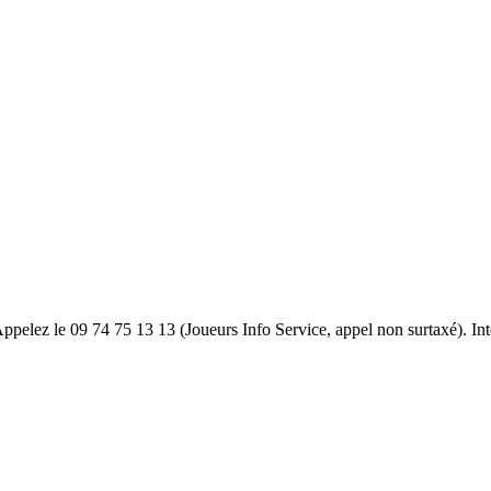
pelez le 09 74 75 13 13 (Joueurs Info Service, appel non surtaxé). Int