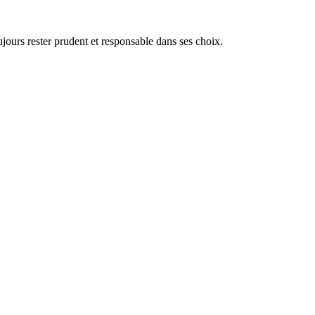
jours rester prudent et responsable dans ses choix.