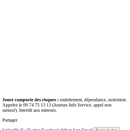
Jouer comporte des risques :
endettement, dépendance, isolement.
Appelez le 09 74 75 13 13 (Joueurs Info Service, appel non
surtaxé). Interdit aux mineurs.
Partager