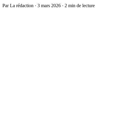
Par La rédaction · 3 mars 2026 · 2 min de lecture