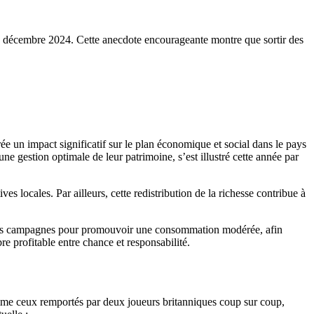
n décembre 2024. Cette anecdote encourageante montre que sortir des
rée un impact significatif sur le plan économique et social dans le pays
gestion optimale de leur patrimoine, s’est illustré cette année par
 locales. Par ailleurs, cette redistribution de la richesse contribue à
rcé ses campagnes pour promouvoir une consommation modérée, afin
e profitable entre chance et responsabilité.
omme ceux remportés par deux joueurs britanniques coup sur coup,