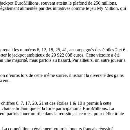
jackpot EuroMillions, souvent atteint le plafond de 250 millions,
également alimentée par des initiatives comme le jeu My Million, qui
enait les numéros 6, 12, 18, 25, 41, accompagnés des étoiles 2 et 6.
orter le jackpot ambitieux de 29 922 038 euros. Cette victoire a été
i une majorité, mais parfois au hasard. Par ailleurs, un autre joueur a
n d’euros lors de cette même soirée, illustrant la diversité des gains
scène.
fres 6, 7, 17, 20, 21 et des étoiles 1 & 10 a permis à cette
chance britannique et la forte participation à EuroMillions. La
ut parfois jouer un rôle dans la réussite, si ce n’est pour défier toute
La compétition a également vu trois joueurs français réussir à