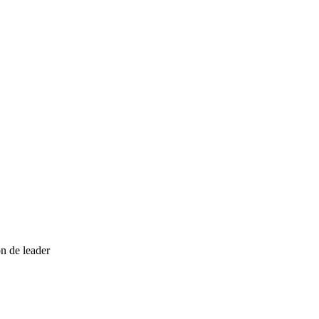
on de leader