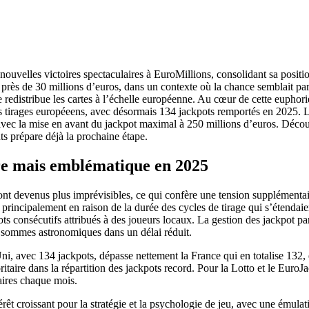
uvelles victoires spectaculaires à EuroMillions, consolidant sa positi
rès de 30 millions d’euros, dans un contexte où la chance semblait par
e redistribue les cartes à l’échelle européenne. Au cœur de cette euphorie
s tirages européeens, avec désormais 134 jackpots remportés en 2025. L
c la mise en avant du jackpot maximal à 250 millions d’euros. Découv
s prépare déjà la prochaine étape.
are mais emblématique en 2025
ont devenus plus imprévisibles, ce qui confère une tension supplémenta
 principalement en raison de la durée des cycles de tirage qui s’étenda
s consécutifs attribués à des joueurs locaux. La gestion des jackpot par
e sommes astronomiques dans un délai réduit.
Uni, avec 134 jackpots, dépasse nettement la France qui en totalise 132
taire dans la répartition des jackpots record. Pour la Lotto et le EuroJa
aires chaque mois.
rêt croissant pour la stratégie et la psychologie de jeu, avec une émul