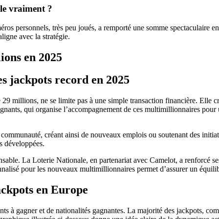
lle vraiment ?
méros personnels, très peu joués, a remporté une somme spectaculaire e
aligne avec la stratégie.
lions en 2025
es jackpots record en 2025
 29 millions, ne se limite pas à une simple transaction financière. Elle c
ts, qui organise l’accompagnement de ces multimillionnaires pour une 
ommunauté, créant ainsi de nouveaux emplois ou soutenant des initiatives
ns développées.
responsable. La Loterie Nationale, en partenariat avec Camelot, a renfo
nalisé pour les nouveaux multimillionnaires permet d’assurer un équilibr
jackpots en Europe
nts à gagner et de nationalités gagnantes. La majorité des jackpots, c