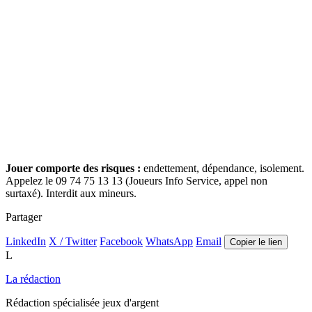
Jouer comporte des risques :
endettement, dépendance, isolement.
Appelez le 09 74 75 13 13 (Joueurs Info Service, appel non
surtaxé). Interdit aux mineurs.
Partager
LinkedIn
X / Twitter
Facebook
WhatsApp
Email
Copier le lien
L
La rédaction
Rédaction spécialisée jeux d'argent