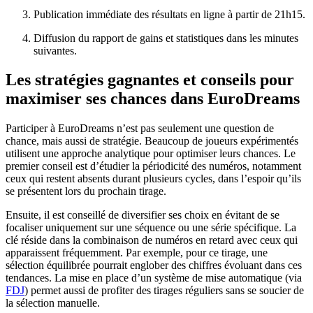
Publication immédiate des résultats en ligne à partir de 21h15.
Diffusion du rapport de gains et statistiques dans les minutes
suivantes.
Les stratégies gagnantes et conseils pour
maximiser ses chances dans EuroDreams
Participer à EuroDreams n’est pas seulement une question de
chance, mais aussi de stratégie. Beaucoup de joueurs expérimentés
utilisent une approche analytique pour optimiser leurs chances. Le
premier conseil est d’étudier la périodicité des numéros, notamment
ceux qui restent absents durant plusieurs cycles, dans l’espoir qu’ils
se présentent lors du prochain tirage.
Ensuite, il est conseillé de diversifier ses choix en évitant de se
focaliser uniquement sur une séquence ou une série spécifique. La
clé réside dans la combinaison de numéros en retard avec ceux qui
apparaissent fréquemment. Par exemple, pour ce tirage, une
sélection équilibrée pourrait englober des chiffres évoluant dans ces
tendances. La mise en place d’un système de mise automatique (via
FDJ
) permet aussi de profiter des tirages réguliers sans se soucier de
la sélection manuelle.