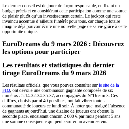
Le dernier conseil est de jouer de façon responsable, en fixant un
budget précis et en considérant cette participation comme une source
de plaisir plutôt qu’un investissement certain. Le jackpot qui reste
invaincu accentue d’ailleurs l’intérêt pour tous, car chaque lotaire
imagine déjà pouvoir écrire une nouvelle page de sa vie grâce à cette
opportunité unique.
EuroDreams du 9 mars 2026 : Découvrez
les options pour participer
Les résultats et statistiques du dernier
tirage EuroDreams du 9 mars 2026
Les résultats officiels, que vous pouvez consulter sur
le site de la
FDJ
, ont dévoilé une combinaison gagnante composée de six
numéros : 5-14-32-34-35-37, accompagnés du N°Dream 3. Ces
chiffres, choisis parmi 40 possibles, ont fait vibrer toute la
communauté de joueurs ce lundi soir. À noter que, malgré l’absence
de gagnants aujourd’hui, une dizaine de joueurs ont obtenu la
seconde place, encaissant chacun 2 000 € par mois pendant 5 ans,
une somme conséquente qui peut assurer un avenir serein.