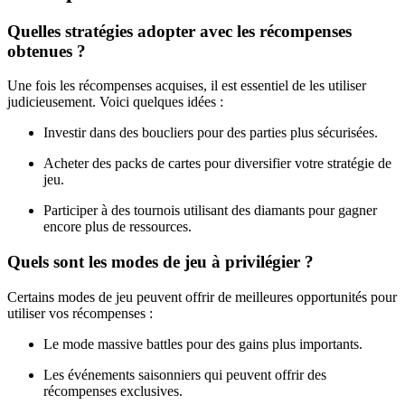
Quelles stratégies adopter avec les récompenses
obtenues ?
Une fois les récompenses acquises, il est essentiel de les utiliser
judicieusement. Voici quelques idées :
Investir dans des boucliers pour des parties plus sécurisées.
Acheter des packs de cartes pour diversifier votre stratégie de
jeu.
Participer à des tournois utilisant des diamants pour gagner
encore plus de ressources.
Quels sont les modes de jeu à privilégier ?
Certains modes de jeu peuvent offrir de meilleures opportunités pour
utiliser vos récompenses :
Le mode massive battles pour des gains plus importants.
Les événements saisonniers qui peuvent offrir des
récompenses exclusives.