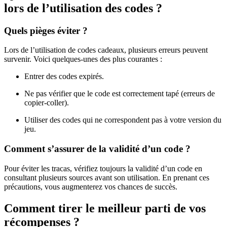
lors de l’utilisation des codes ?
Quels pièges éviter ?
Lors de l’utilisation de codes cadeaux, plusieurs erreurs peuvent
survenir. Voici quelques-unes des plus courantes :
Entrer des codes expirés.
Ne pas vérifier que le code est correctement tapé (erreurs de
copier-coller).
Utiliser des codes qui ne correspondent pas à votre version du
jeu.
Comment s’assurer de la validité d’un code ?
Pour éviter les tracas, vérifiez toujours la validité d’un code en
consultant plusieurs sources avant son utilisation. En prenant ces
précautions, vous augmenterez vos chances de succès.
Comment tirer le meilleur parti de vos
récompenses ?