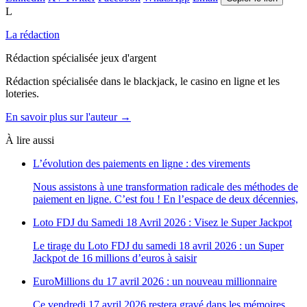
L
La rédaction
Rédaction spécialisée jeux d'argent
Rédaction spécialisée dans le blackjack, le casino en ligne et les
loteries.
En savoir plus sur l'auteur →
À lire aussi
L’évolution des paiements en ligne : des virements
Nous assistons à une transformation radicale des méthodes de
paiement en ligne. C’est fou ! En l’espace de deux décennies,
Loto FDJ du Samedi 18 Avril 2026 : Visez le Super Jackpot
Le tirage du Loto FDJ du samedi 18 avril 2026 : un Super
Jackpot de 16 millions d’euros à saisir
EuroMillions du 17 avril 2026 : un nouveau millionnaire
Ce vendredi 17 avril 2026 restera gravé dans les mémoires