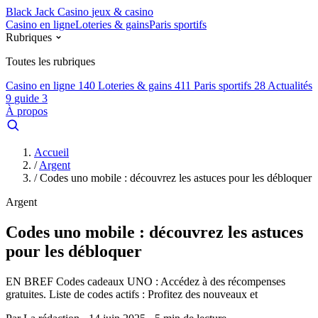
Black Jack Casino
jeux & casino
Casino en ligne
Loteries & gains
Paris sportifs
Rubriques
Toutes les rubriques
Casino en ligne
140
Loteries & gains
411
Paris sportifs
28
Actualités
9
guide
3
À propos
Accueil
/
Argent
/
Codes uno mobile : découvrez les astuces pour les débloquer
Argent
Codes uno mobile : découvrez les astuces
pour les débloquer
EN BREF Codes cadeaux UNO : Accédez à des récompenses
gratuites. Liste de codes actifs : Profitez des nouveaux et