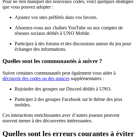
Pour ne rien manquer des nouveaux codes, voici quelques stratégies
que vous pouvez adopter :
Ajoutez vos sites préférés dans vos favoris.
Abonnez-vous aux chaînes YouTube ou aux comptes de
réseaux sociaux dédiés à UNO Mobile.
Participez à des forums et des discussions autour du jeu pour
échanger des informations.
Quelles sont les communautés à suivre ?
Suivre certaines communautés peut également vous aider à
découvrir des codes ou des astuces
supplémentaires :
Rejoindre des groupes sur Discord dédiés à UNO.
Participer à des groupes Facebook sur le thème des jeux
mobiles.
Ces interactions enrichissantes avec d’autres joueurs peuvent
souvent mener à des découvertes intéressantes.
Quelles sont les erreurs courantes à éviter