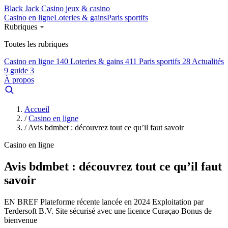
Black Jack Casino
jeux & casino
Casino en ligne
Loteries & gains
Paris sportifs
Rubriques
Toutes les rubriques
Casino en ligne
140
Loteries & gains
411
Paris sportifs
28
Actualités
9
guide
3
À propos
Accueil
/
Casino en ligne
/
Avis bdmbet : découvrez tout ce qu’il faut savoir
Casino en ligne
Avis bdmbet : découvrez tout ce qu’il faut
savoir
EN BREF Plateforme récente lancée en 2024 Exploitation par
Terdersoft B.V. Site sécurisé avec une licence Curaçao Bonus de
bienvenue