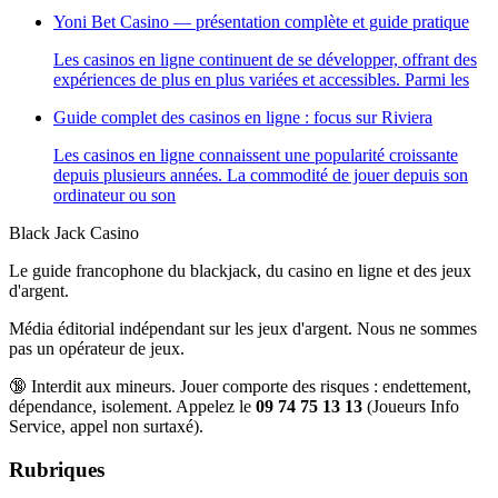
Yoni Bet Casino — présentation complète et guide pratique
Les casinos en ligne continuent de se développer, offrant des
expériences de plus en plus variées et accessibles. Parmi les
Guide complet des casinos en ligne : focus sur Riviera
Les casinos en ligne connaissent une popularité croissante
depuis plusieurs années. La commodité de jouer depuis son
ordinateur ou son
Black Jack Casino
Le guide francophone du blackjack, du casino en ligne et des jeux
d'argent.
Média éditorial indépendant sur les jeux d'argent. Nous ne sommes
pas un opérateur de jeux.
🔞 Interdit aux mineurs. Jouer comporte des risques : endettement,
dépendance, isolement. Appelez le
09 74 75 13 13
(Joueurs Info
Service, appel non surtaxé).
Rubriques