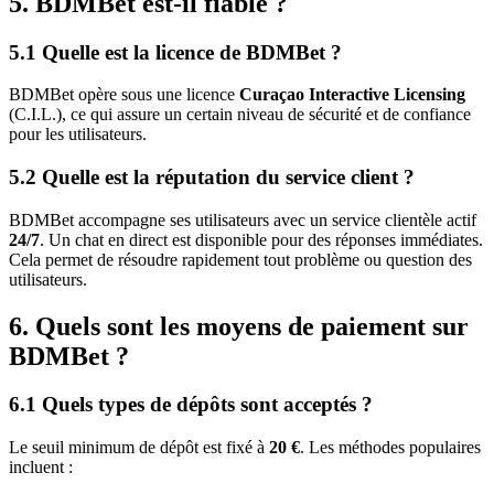
5. BDMBet est-il fiable ?
5.1 Quelle est la licence de BDMBet ?
BDMBet opère sous une licence
Curaçao Interactive Licensing
(C.I.L.), ce qui assure un certain niveau de sécurité et de confiance
pour les utilisateurs.
5.2 Quelle est la réputation du service client ?
BDMBet accompagne ses utilisateurs avec un service clientèle actif
24/7
. Un chat en direct est disponible pour des réponses immédiates.
Cela permet de résoudre rapidement tout problème ou question des
utilisateurs.
6. Quels sont les moyens de paiement sur
BDMBet ?
6.1 Quels types de dépôts sont acceptés ?
Le seuil minimum de dépôt est fixé à
20 €
. Les méthodes populaires
incluent :