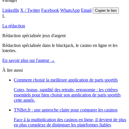
Partager
LinkedIn
X / Twitter
Facebook
WhatsApp
Email
Copier le lien
L
La rédaction
Rédaction spécialisée jeux d'argent
Rédaction spécialisée dans le blackjack, le casino en ligne et les
loteries.
En savoir plus sur l'auteur →
À lire aussi
Comment choisir la meilleure application de paris sportifs
Cotes, bonus, rapidité des retraits, ergonomie : les critères
essentiels pour bien choisir son application de paris sportifs
cette année.
TNBet.fr : une approche claire pour comparer les casinos
Face à la multiplication des casinos en ligne, il devient de plus
en plus complexe de distinguer les plateformes fiables