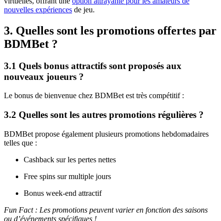
virtuelles, offrant une
option attrayante pour les amateurs de
nouvelles expériences
de jeu.
3. Quelles sont les promotions offertes par
BDMBet ?
3.1 Quels bonus attractifs sont proposés aux
nouveaux joueurs ?
Le bonus de bienvenue chez BDMBet est très compétitif :
3.2 Quelles sont les autres promotions régulières ?
BDMBet propose également plusieurs promotions hebdomadaires
telles que :
Cashback sur les pertes nettes
Free spins sur multiple jours
Bonus week-end attractif
Fun Fact : Les promotions peuvent varier en fonction des saisons
ou d’événements spécifiques !