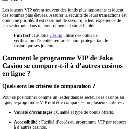
Les joueurs VIP gèrent souvent des fonds plus importants et jouent
des sommes plus élevées. Assurer la sécurité de leurs transactions est
donc une priorité. Il est rassurant de savoir que leur expérience de
jeu se déroule dans un environnement sûr et fiable.
Fun fact :
Le Joka
Casino
utilise des outils de
vérification d’identité renforcés pour protéger tant le
casino que ses joueurs.
Comment le programme VIP de Joka
Casino se compare-t-il à d’autres casinos
en ligne ?
Quels sont les critères de comparaison ?
Pour se positionner comme un leader dans le secteur des casinos en
ligne, le programme VIP doit être comparé selon plusieurs critères :
Variété d’avantages :
Qualité et type de bonus offerts.
Accessibilité :
Facilité d’accès au programme VIP par rapport
à d’autres casinos.