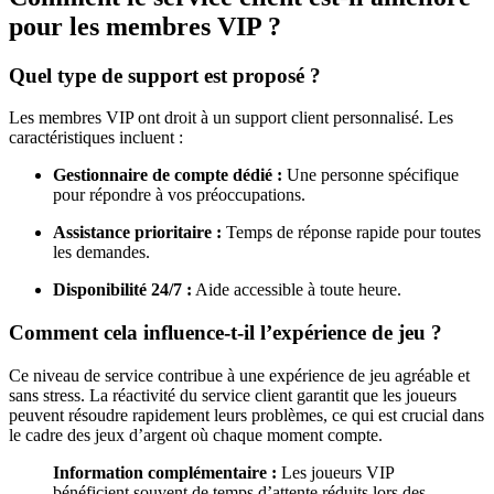
pour les membres VIP ?
Quel type de support est proposé ?
Les membres VIP ont droit à un support client personnalisé. Les
caractéristiques incluent :
Gestionnaire de compte dédié :
Une personne spécifique
pour répondre à vos préoccupations.
Assistance prioritaire :
Temps de réponse rapide pour toutes
les demandes.
Disponibilité 24/7 :
Aide accessible à toute heure.
Comment cela influence-t-il l’expérience de jeu ?
Ce niveau de service contribue à une expérience de jeu agréable et
sans stress. La réactivité du service client garantit que les joueurs
peuvent résoudre rapidement leurs problèmes, ce qui est crucial dans
le cadre des jeux d’argent où chaque moment compte.
Information complémentaire :
Les joueurs VIP
bénéficient souvent de temps d’attente réduits lors des