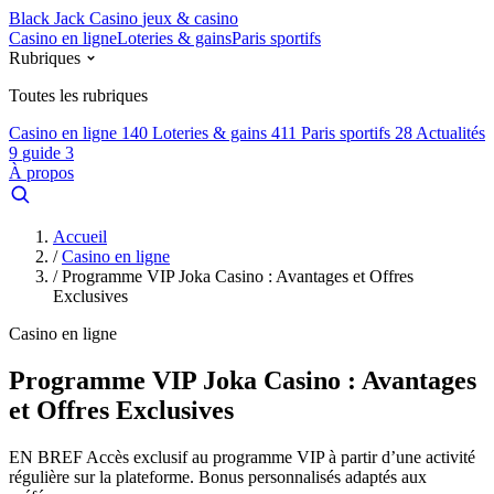
Black Jack Casino
jeux & casino
Casino en ligne
Loteries & gains
Paris sportifs
Rubriques
Toutes les rubriques
Casino en ligne
140
Loteries & gains
411
Paris sportifs
28
Actualités
9
guide
3
À propos
Accueil
/
Casino en ligne
/
Programme VIP Joka Casino : Avantages et Offres
Exclusives
Casino en ligne
Programme VIP Joka Casino : Avantages
et Offres Exclusives
EN BREF Accès exclusif au programme VIP à partir d’une activité
régulière sur la plateforme. Bonus personnalisés adaptés aux