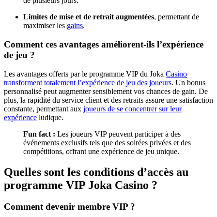
de plusieurs jours.
Limites de mise et de retrait augmentées
, permettant de
maximiser les
gains
.
Comment ces avantages améliorent-ils l’expérience
de jeu ?
Les avantages offerts par le programme VIP du Joka
Casino
transforment totalement l’expérience de jeu des joueurs
. Un bonus
personnalisé peut augmenter sensiblement vos chances de gain. De
plus, la rapidité du service client et des retraits assure une satisfaction
constante, permettant aux
joueurs de se concentrer sur leur
expérience
ludique.
Fun fact :
Les joueurs VIP peuvent participer à des
événements exclusifs tels que des soirées privées et des
compétitions, offrant une expérience de jeu unique.
Quelles sont les conditions d’accès au
programme VIP Joka Casino ?
Comment devenir membre VIP ?