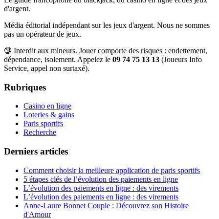
d'argent.
Média éditorial indépendant sur les jeux d'argent. Nous ne sommes
pas un opérateur de jeux.
🔞 Interdit aux mineurs. Jouer comporte des risques : endettement,
dépendance, isolement. Appelez le
09 74 75 13 13
(Joueurs Info
Service, appel non surtaxé).
Rubriques
Casino en ligne
Loteries & gains
Paris sportifs
Recherche
Derniers articles
Comment choisir la meilleure application de paris sportifs
5 étapes clés de l’évolution des paiements en ligne
L’évolution des paiements en ligne : des virements
L’évolution des paiements en ligne : des virements
Anne-Laure Bonnet Couple : Découvrez son Histoire
d'Amour