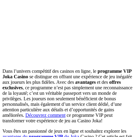
Dans l’univers compétitif des casinos en ligne, le
programme VIP
Joka Casino
se distingue en offrant une expérience de jeu inégalée
aux joueurs les plus fidèles. Avec des
avantages
et des
offres
exclusives
, ce programme n’est pas simplement une reconnaissance
de la loyauté; c’est un véritable passeport vers un monde de
privilèges. Les joueurs non seulement bénéficient de bonus
personnalisés, mais également d’un service client dédié, d’une
attention particulière aux détails et d’opportunités de gains
améliorées.
Découvrez comment
ce programme VIP peut
transformer votre expérience de jeu au Casino Joka!
Vous êtes un passionné de jeux en ligne et souhaitez explorer les
avantages du
programme VIP
du Joka
Casino ? Cet article est fait