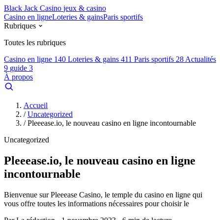
Black Jack Casino
jeux & casino
Casino en ligne
Loteries & gains
Paris sportifs
Rubriques
Toutes les rubriques
Casino en ligne
140
Loteries & gains
411
Paris sportifs
28
Actualités
9
guide
3
À propos
Accueil
/
Uncategorized
/
Pleeease.io, le nouveau casino en ligne incontournable
Uncategorized
Pleeease.io, le nouveau casino en ligne
incontournable
Bienvenue sur Pleeease Casino, le temple du casino en ligne qui
vous offre toutes les informations nécessaires pour choisir le