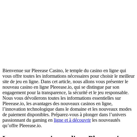
Bienvenue sur Pleeease Casino, le temple du casino en ligne qui
vous offre toutes les informations nécessaires pour choisir le meilleur
site de jeu en ligne. Dans cet article, nous allons vous présenter le
nouveau casino en ligne Pleeease.io, qui se distingue par son
engagement pour la transparence, la sécurité et le jeu responsable.
Nous vous dévoilerons toutes les informations essentielles sur
Pleeease.io, les avantages des nouveaux casinos en ligne,
l’innovation technologique dans le domaine et les nouveaux modes
de paiement disponibles. Préparez-vous à plonger dans l’univers
passionnant du gaming en
ligne et à découvrir
les nouveautés
qu’offre Pleeease.io.