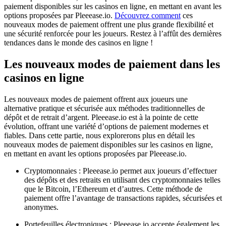
paiement disponibles sur les casinos en ligne, en mettant en avant les
options proposées par Pleeease.io.
Découvrez comment
ces
nouveaux modes de paiement offrent une plus grande flexibilité et
une sécurité renforcée pour les joueurs. Restez à l’affût des dernières
tendances dans le monde des casinos en ligne !
Les nouveaux modes de paiement dans les
casinos en ligne
Les nouveaux modes de paiement offrent aux joueurs une
alternative pratique et sécurisée aux méthodes traditionnelles de
dépôt et de retrait d’argent. Pleeease.io est à la pointe de cette
évolution, offrant une variété d’options de paiement modernes et
fiables. Dans cette partie, nous explorerons plus en détail les
nouveaux modes de paiement disponibles sur les casinos en ligne,
en mettant en avant les options proposées par Pleeease.io.
Cryptomonnaies : Pleeease.io permet aux joueurs d’effectuer
des dépôts et des retraits en utilisant des cryptomonnaies telles
que le Bitcoin, l’Ethereum et d’autres. Cette méthode de
paiement offre l’avantage de transactions rapides, sécurisées et
anonymes.
Portefeuilles électroniques : Pleeease.io accepte également les