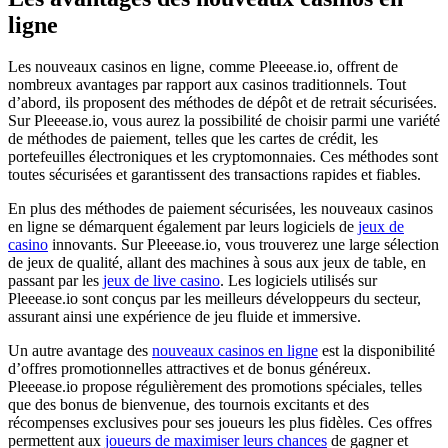
ligne
Les nouveaux casinos en ligne, comme Pleeease.io, offrent de
nombreux avantages par rapport aux casinos traditionnels. Tout
d’abord, ils proposent des méthodes de dépôt et de retrait sécurisées.
Sur Pleeease.io, vous aurez la possibilité de choisir parmi une variété
de méthodes de paiement, telles que les cartes de crédit, les
portefeuilles électroniques et les cryptomonnaies. Ces méthodes sont
toutes sécurisées et garantissent des transactions rapides et fiables.
En plus des méthodes de paiement sécurisées, les nouveaux casinos
en ligne se démarquent également par leurs logiciels de
jeux de
casino
innovants. Sur Pleeease.io, vous trouverez une large sélection
de jeux de qualité, allant des machines à sous aux jeux de table, en
passant par les
jeux de live casino
. Les logiciels utilisés sur
Pleeease.io sont conçus par les meilleurs développeurs du secteur,
assurant ainsi une expérience de jeu fluide et immersive.
Un autre avantage des
nouveaux casinos en ligne
est la disponibilité
d’offres promotionnelles attractives et de bonus généreux.
Pleeease.io propose régulièrement des promotions spéciales, telles
que des bonus de bienvenue, des tournois excitants et des
récompenses exclusives pour ses joueurs les plus fidèles. Ces offres
permettent aux
joueurs de maximiser leurs chances
de gagner et