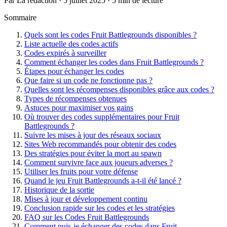
Par La rédaction · 5 juillet 2025 · 5 min de lecture
Sommaire
Quels sont les codes Fruit Battlegrounds disponibles ?
Liste actuelle des codes actifs
Codes expirés à surveiller
Comment échanger les codes dans Fruit Battlegrounds ?
Étapes pour échanger les codes
Que faire si un code ne fonctionne pas ?
Quelles sont les récompenses disponibles grâce aux codes ?
Types de récompenses obtenues
Astuces pour maximiser vos gains
Où trouver des codes supplémentaires pour Fruit
Battlegrounds ?
Suivre les mises à jour des réseaux sociaux
Sites Web recommandés pour obtenir des codes
Des stratégies pour éviter la mort au spawn
Comment survivre face aux joueurs adverses ?
Utiliser les fruits pour votre défense
Quand le jeu Fruit Battlegrounds a-t-il été lancé ?
Historique de la sortie
Mises à jour et développement continu
Conclusion rapide sur les codes et les stratégies
FAQ sur les Codes Fruit Battlegrounds
Comment puis-je échanger des codes dans Fruit