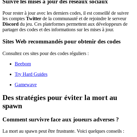
Suivre les mises à jour des réseaux sociaux
Pour rester à jour avec les derniers codes, il est conseillé de suivre
les comptes
Twitter
de la communauté et de rejoindre le serveur
Discord
du jeu. Ces plateformes permettent aux développeurs de
partager des codes et des informations sur les mises à jour.
Sites Web recommandés pour obtenir des codes
Consultez ces sites pour des codes réguliers :
Beebom
Try Hard Guides
Gamewave
Des stratégies pour éviter la mort au
spawn
Comment survivre face aux joueurs adverses ?
La mort au spawn peut être frustrante. Voici quelques conseils :