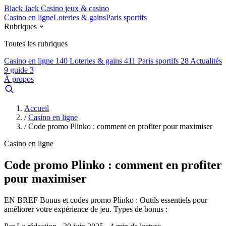
Black Jack Casino
jeux & casino
Casino en ligne
Loteries & gains
Paris sportifs
Rubriques
Toutes les rubriques
Casino en ligne
140
Loteries & gains
411
Paris sportifs
28
Actualités
9
guide
3
À propos
Accueil
/
Casino en ligne
/
Code promo Plinko : comment en profiter pour maximiser
Casino en ligne
Code promo Plinko : comment en profiter
pour maximiser
EN BREF Bonus et codes promo Plinko : Outils essentiels pour
améliorer votre expérience de jeu. Types de bonus :