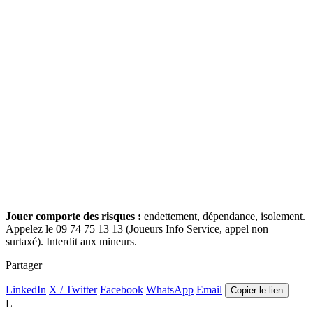
Jouer comporte des risques :
endettement, dépendance, isolement.
Appelez le 09 74 75 13 13 (Joueurs Info Service, appel non
surtaxé). Interdit aux mineurs.
Partager
LinkedIn
X / Twitter
Facebook
WhatsApp
Email
Copier le lien
L