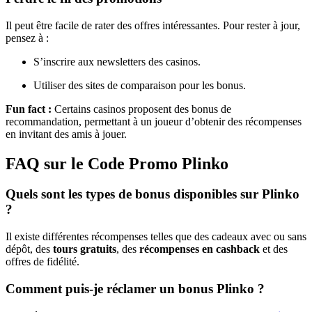
Il peut être facile de rater des offres intéressantes. Pour rester à jour,
pensez à :
S’inscrire aux newsletters des casinos.
Utiliser des sites de comparaison pour les bonus.
Fun fact :
Certains casinos proposent des bonus de
recommandation, permettant à un joueur d’obtenir des récompenses
en invitant des amis à jouer.
FAQ sur le Code Promo Plinko
Quels sont les types de bonus disponibles sur Plinko
?
Il existe différentes récompenses telles que des cadeaux avec ou sans
dépôt, des
tours gratuits
, des
récompenses en cashback
et des
offres de fidélité.
Comment puis-je réclamer un bonus Plinko ?