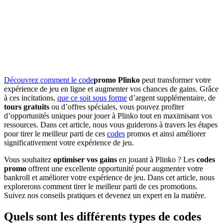
Découvrez comment le code
promo Plinko
peut transformer votre
expérience de jeu en ligne et augmenter vos chances de gains. Grâce
à ces incitations,
que ce soit sous forme
d’argent supplémentaire, de
tours gratuits
ou d’offres spéciales, vous pouvez profiter
d’opportunités uniques pour jouer à Plinko tout en maximisant vos
ressources. Dans cet article, nous vous guiderons à travers les étapes
pour tirer le meilleur parti de ces
codes
promos et ainsi améliorer
significativement votre expérience de jeu.
Vous souhaitez
optimiser vos gains
en jouant à Plinko ? Les
codes
promo
offrent une excellente opportunité pour augmenter votre
bankroll et améliorer votre expérience de jeu. Dans cet article, nous
explorerons comment tirer le meilleur parti de ces promotions.
Suivez nos conseils pratiques et devenez un expert en la matière.
Quels sont les différents types de codes