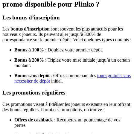
promo disponible pour Plinko ?
Les bonus d’inscription
Les
bonus d’inscription
sont souvent les plus attractifs pour les
nouveaux joueurs. Ils peuvent aller jusqu’à 300% de
correspondance sur le premier dépôt. Voici quelques types courants :
Bonus à 100%
: Doublez votre premier dépôt.
Bonus à 200%
: Triplez votre mise initiale jusqu’à un certain
montant.
Bonus sans dépôt
: Offres comprenant des
tours gratuits sans
nécessiter de dépôt
initial.
Les promotions régulières
Ces promotions visent à fidéliser les joueurs existants en leur offrant
des bonus réguliers. Parmi ces promotions, on trouve :
Offres de cashback
: Récupérez un pourcentage de vos
pertes.