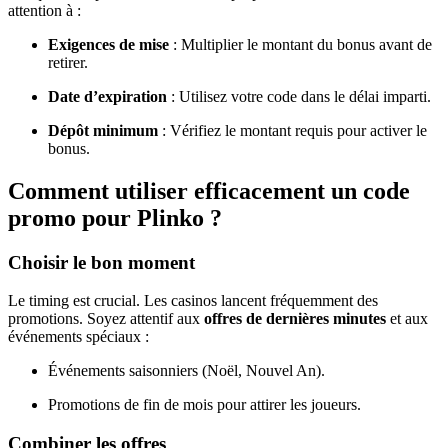
attention à :
Exigences de mise
: Multiplier le montant du bonus avant de
retirer.
Date d’expiration
: Utilisez votre code dans le délai imparti.
Dépôt minimum
: Vérifiez le montant requis pour activer le
bonus.
Comment utiliser efficacement un code
promo pour Plinko ?
Choisir le bon moment
Le timing est crucial. Les casinos lancent fréquemment des
promotions. Soyez attentif aux
offres de dernières minutes
et aux
événements spéciaux :
Événements saisonniers (Noël, Nouvel An).
Promotions de fin de mois pour attirer les joueurs.
Combiner les offres