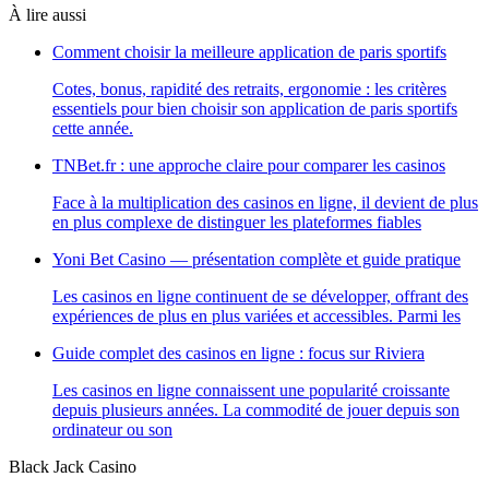
À lire aussi
Comment choisir la meilleure application de paris sportifs
Cotes, bonus, rapidité des retraits, ergonomie : les critères
essentiels pour bien choisir son application de paris sportifs
cette année.
TNBet.fr : une approche claire pour comparer les casinos
Face à la multiplication des casinos en ligne, il devient de plus
en plus complexe de distinguer les plateformes fiables
Yoni Bet Casino — présentation complète et guide pratique
Les casinos en ligne continuent de se développer, offrant des
expériences de plus en plus variées et accessibles. Parmi les
Guide complet des casinos en ligne : focus sur Riviera
Les casinos en ligne connaissent une popularité croissante
depuis plusieurs années. La commodité de jouer depuis son
ordinateur ou son
Black Jack Casino