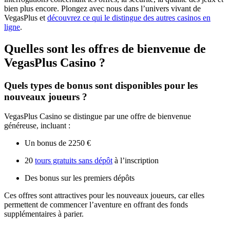
bien plus encore. Plongez avec nous dans l’univers vivant de
VegasPlus et
découvrez ce qui le distingue des autres casinos en
ligne
.
Quelles sont les offres de bienvenue de
VegasPlus Casino ?
Quels types de bonus sont disponibles pour les
nouveaux joueurs ?
VegasPlus Casino se distingue par une offre de bienvenue
généreuse, incluant :
Un bonus de 2250 €
20
tours gratuits sans dépôt
à l’inscription
Des bonus sur les premiers dépôts
Ces offres sont attractives pour les nouveaux joueurs, car elles
permettent de commencer l’aventure en offrant des fonds
supplémentaires à parier.