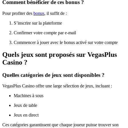
Comment bénéficier de ces bonus ?
Pour profiter des
bonus
, il suffit de :
S’inscrire sur la plateforme
Confirmer votre compte par e-mail
Commencer à jouer avec le bonus activé sur votre compte
Quels jeux sont proposés sur VegasPlus
Casino ?
Quelles catégories de jeux sont disponibles ?
VegasPlus Casino offre une large sélection de jeux, incluant :
Machines à sous
Jeux de table
Jeux en direct
Ces catégories garantissent que chaque joueur puisse trouver son