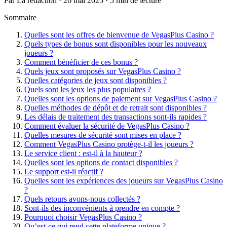
Par La rédaction · 26 mai 2025 · 5 min de lecture
Sommaire
Quelles sont les offres de bienvenue de VegasPlus Casino ?
Quels types de bonus sont disponibles pour les nouveaux
joueurs ?
Comment bénéficier de ces bonus ?
Quels jeux sont proposés sur VegasPlus Casino ?
Quelles catégories de jeux sont disponibles ?
Quels sont les jeux les plus populaires ?
Quelles sont les options de paiement sur VegasPlus Casino ?
Quelles méthodes de dépôt et de retrait sont disponibles ?
Les délais de traitement des transactions sont-ils rapides ?
Comment évaluer la sécurité de VegasPlus Casino ?
Quelles mesures de sécurité sont mises en place ?
Comment VegasPlus Casino protège-t-il les joueurs ?
Le service client : est-il à la hauteur ?
Quelles sont les options de contact disponibles ?
Le support est-il réactif ?
Quelles sont les expériences des joueurs sur VegasPlus Casino
?
Quels retours avons-nous collectés ?
Sont-ils des inconvénients à prendre en compte ?
Pourquoi choisir VegasPlus Casino ?
Qu’est-ce qui rend cette plateforme unique ?