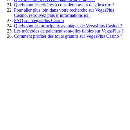
Quels sont les critères à considérer avant de s’inscrire ?
Pour aller plus loin dans votre recherche sur VegasPlus
Casino, retrouvez plus d’informations ici :
FAQ sur VegasPlus Casino
Quels sont les principaux avantages de VegasPlus Casino ?
Les méthodes de paiement sont-elles fiables sur VegasPlus ?
Comment profiter des tours gratuits sur VegasPlus Casino ?